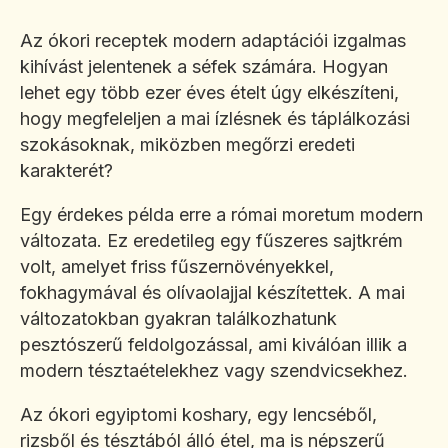
Az ókori receptek modern adaptációi izgalmas
kihívást jelentenek a séfek számára. Hogyan
lehet egy több ezer éves ételt úgy elkészíteni,
hogy megfeleljen a mai ízlésnek és táplálkozási
szokásoknak, miközben megőrzi eredeti
karakterét?
Egy érdekes példa erre a római moretum modern
változata. Ez eredetileg egy fűszeres sajtkrém
volt, amelyet friss fűszernövényekkel,
fokhagymával és olívaolajjal készítettek. A mai
változatokban gyakran találkozhatunk
pesztószerű feldolgozással, ami kiválóan illik a
modern tésztaételekhez vagy szendvicsekhez.
Az ókori egyiptomi koshary, egy lencséből,
rizsből és tésztából álló étel, ma is népszerű