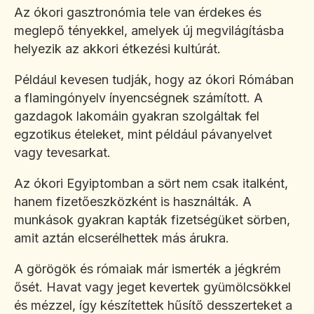
Az ókori gasztronómia tele van érdekes és
meglepő tényekkel, amelyek új megvilágításba
helyezik az akkori étkezési kultúrát.
Például kevesen tudják, hogy az ókori Rómában
a flamingónyelv ínyencségnek számított. A
gazdagok lakomáin gyakran szolgáltak fel
egzotikus ételeket, mint például pávanyelvet
vagy tevesarkat.
Az ókori Egyiptomban a sört nem csak italként,
hanem fizetőeszközként is használták. A
munkások gyakran kapták fizetségüket sörben,
amit aztán elcserélhettek más árukra.
A görögök és rómaiak már ismerték a jégkrém
ősét. Havat vagy jeget kevertek gyümölcsökkel
és mézzel, így készítettek hűsítő desszerteket a