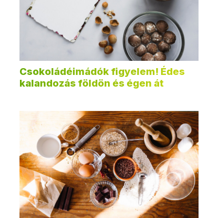
Csokoládéimádók figyelem! Édes
kalandozás földön és égen át