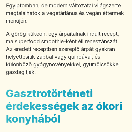
Egyiptomban, de modern változatai világszerte
megtalálhatók a vegetáriánus és vegán éttermek
menüjén.
A görög kükeon, egy árpaitalnak indult recept,
ma superfood smoothie-ként éli reneszánszát.
Az eredeti receptben szereplő árpát gyakran
helyettesítik zabbal vagy quinoával, és
különböző gyógynövényekkel, gyümölcsökkel
gazdagítják.
Gasztrotörténeti
érdekességek az ókori
konyhából