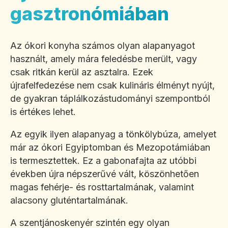
gasztronómiában
Az ókori konyha számos olyan alapanyagot
használt, amely mára feledésbe merült, vagy
csak ritkán kerül az asztalra. Ezek
újrafelfedezése nem csak kulináris élményt nyújt,
de gyakran táplálkozástudományi szempontból
is értékes lehet.
Az egyik ilyen alapanyag a tönkölybúza, amelyet
már az ókori Egyiptomban és Mezopotámiában
is termesztettek. Ez a gabonafajta az utóbbi
években újra népszerűvé vált, köszönhetően
magas fehérje- és rosttartalmának, valamint
alacsony gluténtartalmának.
A szentjánoskenyér szintén egy olyan