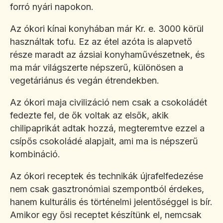
forró nyári napokon.
Az ókori kínai konyhában már Kr. e. 3000 körül
használtak tofu. Ez az étel azóta is alapvető
része maradt az ázsiai konyhaművészetnek, és
ma már világszerte népszerű, különösen a
vegetáriánus és vegán étrendekben.
Az ókori maja civilizáció nem csak a csokoládét
fedezte fel, de ők voltak az elsők, akik
chilipaprikát adtak hozzá, megteremtve ezzel a
csípős csokoládé alapjait, ami ma is népszerű
kombináció.
Az ókori receptek és technikák újrafelfedezése
nem csak gasztronómiai szempontból érdekes,
hanem kulturális és történelmi jelentőséggel is bír.
Amikor egy ősi receptet készítünk el, nemcsak