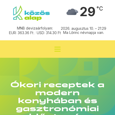
29
°C
MNB devizaárfolyam:
2026. augusztus 10. – 21:29
Ma Lőrinc névnapja van.
EUR: 363.36 Ft
/
USD: 314.30 Ft
Ókori receptek a
modern
konyhában és
gasztronómiai