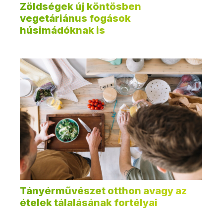
Zöldségek új köntösben
vegetáriánus fogások
húsimádóknak is
Tányérművészet otthon avagy az
ételek tálalásának fortélyai