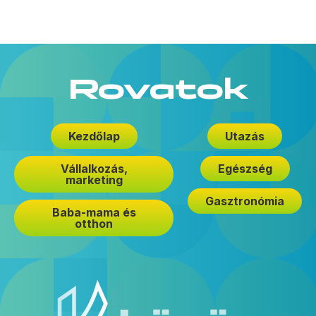
Rovatok
Kezdőlap
Utazás
Vállalkozás,
Egészség
marketing
Gasztronómia
Baba-mama és
otthon