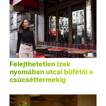
Felejthetetlen ízek
nyomában utcai büfétől a
csúcséttermekig