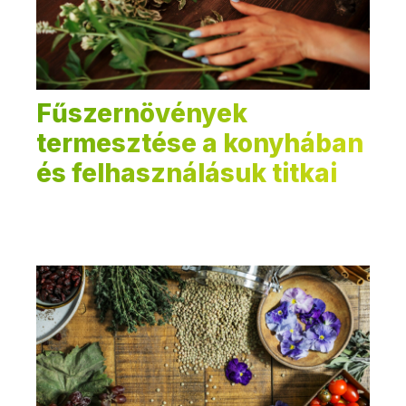
Fűszernövények
termesztése a konyhában
és felhasználásuk titkai