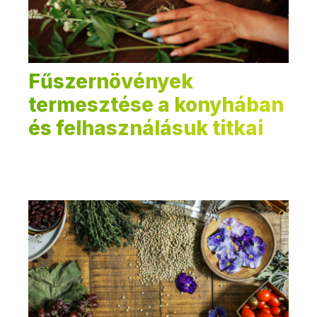
Fűszernövények
termesztése a konyhában
és felhasználásuk titkai