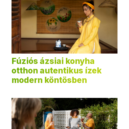
Fúziós ázsiai konyha
otthon autentikus ízek
modern köntösben