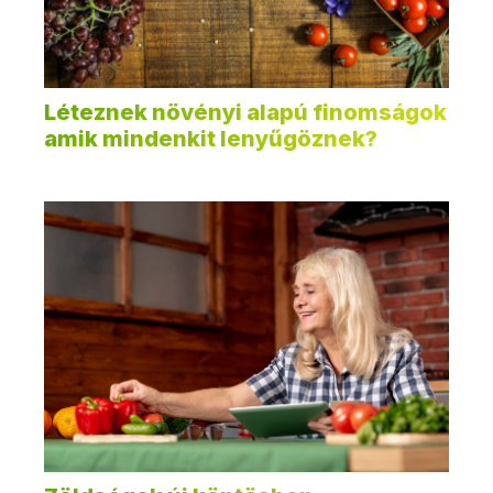
Léteznek növényi alapú finomságok
amik mindenkit lenyűgöznek?