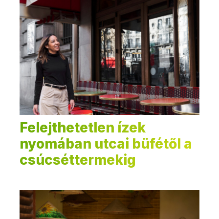
Felejthetetlen ízek
nyomában utcai büfétől a
csúcséttermekig