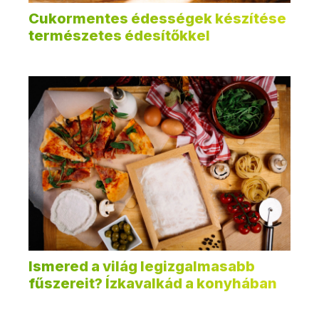
Cukormentes édességek készítése
természetes édesítőkkel
Ismered a világ legizgalmasabb
fűszereit? Ízkavalkád a konyhában