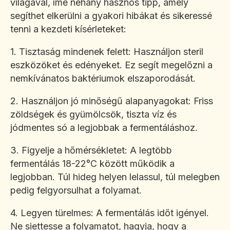
világával, íme néhány hasznos tipp, amely
segíthet elkerülni a gyakori hibákat és sikeressé
tenni a kezdeti kísérleteket:
1. Tisztaság mindenek felett: Használjon steril
eszközöket és edényeket. Ez segít megelőzni a
nemkívánatos baktériumok elszaporodását.
2. Használjon jó minőségű alapanyagokat: Friss
zöldségek és gyümölcsök, tiszta víz és
jódmentes só a legjobbak a fermentáláshoz.
3. Figyelje a hőmérsékletet: A legtöbb
fermentálás 18-22°C között működik a
legjobban. Túl hideg helyen lelassul, túl melegben
pedig felgyorsulhat a folyamat.
4. Legyen türelmes: A fermentálás időt igényel.
Ne siettesse a folyamatot, hagyja, hogy a