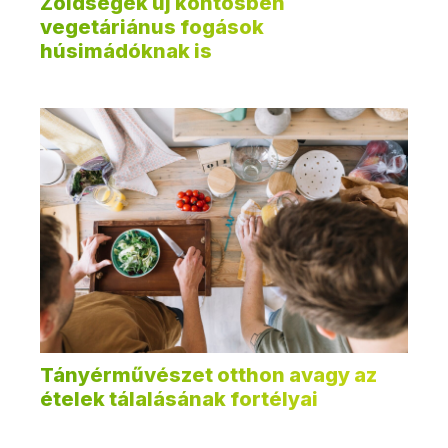
Zöldségek új köntösben
vegetáriánus fogások
húsimádóknak is
Tányérművészet otthon avagy az
ételek tálalásának fortélyai