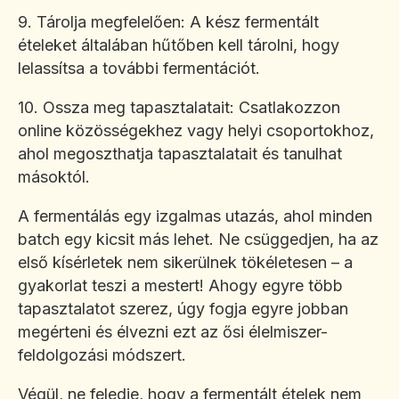
9. Tárolja megfelelően: A kész fermentált
ételeket általában hűtőben kell tárolni, hogy
lelassítsa a további fermentációt.
10. Ossza meg tapasztalatait: Csatlakozzon
online közösségekhez vagy helyi csoportokhoz,
ahol megoszthatja tapasztalatait és tanulhat
másoktól.
A fermentálás egy izgalmas utazás, ahol minden
batch egy kicsit más lehet. Ne csüggedjen, ha az
első kísérletek nem sikerülnek tökéletesen – a
gyakorlat teszi a mestert! Ahogy egyre több
tapasztalatot szerez, úgy fogja egyre jobban
megérteni és élvezni ezt az ősi élelmiszer-
feldolgozási módszert.
Végül, ne feledje, hogy a fermentált ételek nem