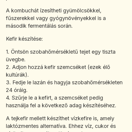
A kombuchát ízesítheti gyümölcsökkel,
fűszerekkel vagy gyógynövényekkel is a
második fermentálás során.
Kefir készítése:
1. Öntsön szobahőmérsékletű tejet egy tiszta
üvegbe.
2. Adjon hozzá kefir szemcséket (ezek élő
kultúrák).
3. Fedje le lazán és hagyja szobahőmérsékleten
24 óráig.
4. Szűrje le a kefirt, a szemcséket pedig
használja fel a következő adag készítéséhez.
A tejkefir mellett készíthet vízkefire is, amely
laktózmentes alternatíva. Ehhez víz, cukor és