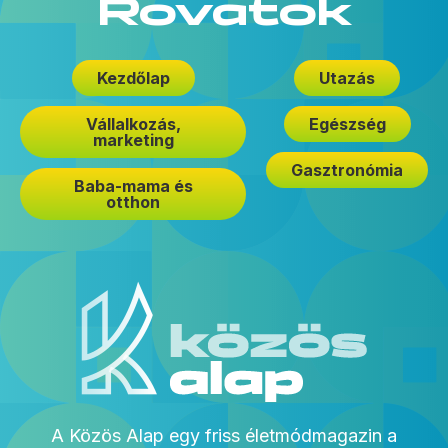
Rovatok
Kezdőlap
Utazás
Vállalkozás,
Egészség
marketing
Gasztronómia
Baba-mama és
otthon
A Közös Alap egy friss életmódmagazin a