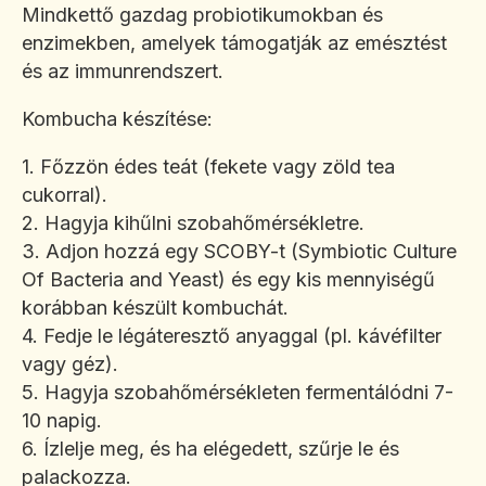
Mindkettő gazdag probiotikumokban és
enzimekben, amelyek támogatják az emésztést
és az immunrendszert.
Kombucha készítése:
1. Főzzön édes teát (fekete vagy zöld tea
cukorral).
2. Hagyja kihűlni szobahőmérsékletre.
3. Adjon hozzá egy SCOBY-t (Symbiotic Culture
Of Bacteria and Yeast) és egy kis mennyiségű
korábban készült kombuchát.
4. Fedje le légáteresztő anyaggal (pl. kávéfilter
vagy géz).
5. Hagyja szobahőmérsékleten fermentálódni 7-
10 napig.
6. Ízlelje meg, és ha elégedett, szűrje le és
palackozza.