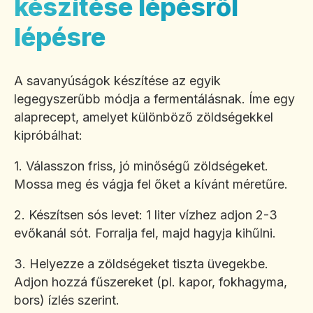
készítése lépésről
lépésre
A savanyúságok készítése az egyik
legegyszerűbb módja a fermentálásnak. Íme egy
alaprecept, amelyet különböző zöldségekkel
kipróbálhat:
1. Válasszon friss, jó minőségű zöldségeket.
Mossa meg és vágja fel őket a kívánt méretűre.
2. Készítsen sós levet: 1 liter vízhez adjon 2-3
evőkanál sót. Forralja fel, majd hagyja kihűlni.
3. Helyezze a zöldségeket tiszta üvegekbe.
Adjon hozzá fűszereket (pl. kapor, fokhagyma,
bors) ízlés szerint.