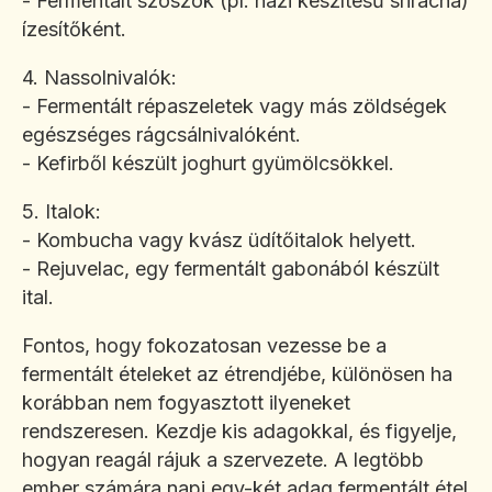
- Fermentált szószok (pl. házi készítésű sriracha)
ízesítőként.
4. Nassolnivalók:
- Fermentált répaszeletek vagy más zöldségek
egészséges rágcsálnivalóként.
- Kefirből készült joghurt gyümölcsökkel.
5. Italok:
- Kombucha vagy kvász üdítőitalok helyett.
- Rejuvelac, egy fermentált gabonából készült
ital.
Fontos, hogy fokozatosan vezesse be a
fermentált ételeket az étrendjébe, különösen ha
korábban nem fogyasztott ilyeneket
rendszeresen. Kezdje kis adagokkal, és figyelje,
hogyan reagál rájuk a szervezete. A legtöbb
ember számára napi egy-két adag fermentált étel