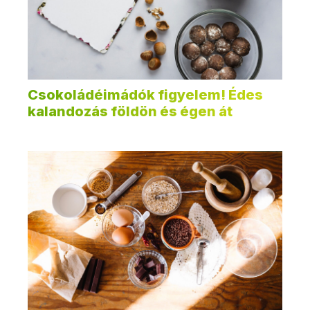
Csokoládéimádók figyelem! Édes
kalandozás földön és égen át