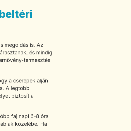
eltéri
s megoldás is. Az
árasztanak, és mindig
szernövény-termesztés
ogy a cserepek alján
sa. A legtöbb
yet biztosít a
bb faj napi 6-8 óra
 ablak közelébe. Ha