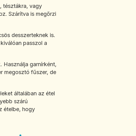
, tésztákra, vagy
oz. Szárítva is megőrzi
csös desszerteknek is.
 kiválóan passzol a
. Használja garnírként,
der megosztó fűszer, de
leket általában az étel
nyebb szárú
z ételbe, hogy