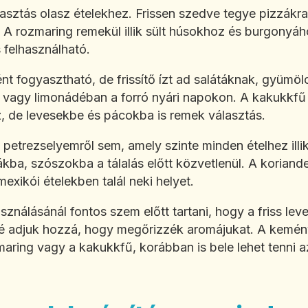
asztás olasz ételekhez. Frissen szedve tegye pizzákra
. A rozmaring remekül illik sült húsokhoz és burgonyáh
is felhasználható.
 fogyasztható, de frissítő ízt ad salátáknak, gyümöl
n vagy limonádéban a forró nyári napokon. A kakukkfű
z, de levesekbe és pácokba is remek választás.
etrezselyemről sem, amely szinte minden ételhez illik
ákba, szószokba a tálalás előtt közvetlenül. A korian
 mexikói ételekben talál neki helyet.
ználásánál fontos szem előtt tartani, hogy a friss leve
lé adjuk hozzá, hogy megőrizzék aromájukat. A kemé
aring vagy a kakukkfű, korábban is bele lehet tenni a