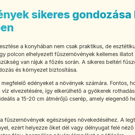
nyek sikeres gondozása b
ben
sztése a konyhában nem csak praktikus, de esztétiku
y polcon elhelyezett fűszernövények kellemes illatot 
zükség van rájuk a főzés során. A sikeres beltéri fű
dozás és környezet biztosítása.
 a megfelelő edényeket a növények számára. Fontos, h
s víz elvezetésére, így elkerülhető a gyökerek rothadá
deális a 15-20 cm átmérőjű cserép, amely elegendő hel
 a fűszernövények egészséges növekedéséhez. A legtö
yel, ezért helyezze őket dél vagy délnyugat felé néző