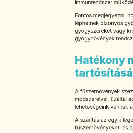
immunrendszer működésé
Fontos megjegyezni, h
léphetnek bizonyos gyó
gyógyszereket vagy kró
gyógynövények rendsze
Hatékony 
tartósításá
A fűszernövények szezo
módszereivel. Ezáltal e
lehetőségeink vannak 
A szárítás az egyik leg
fűszernövényeket, és ak