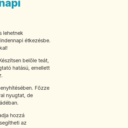
napi
s lehetnek
mindennapi étkezésbe.
kal!
észítsen belőle teát,
tató hatású, emellett
z.
s enyhítésében. Főzze
al nyugtat, de
nádéban.
 adja hozzá
egítheti az