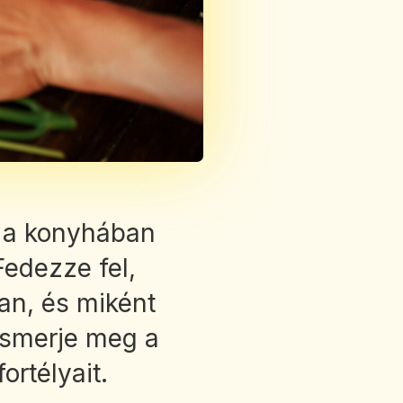
a a konyhában
Fedezze fel,
an, és miként
 Ismerje meg a
ortélyait.