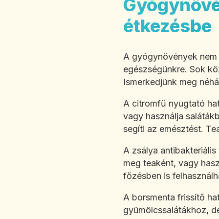
Gyógynövé
étkezésbe
A gyógynövények nem cs
egészségünkre. Sok köz
Ismerkedjünk meg néhá
A citromfű nyugtató hat
vagy használja salátákb
segíti az emésztést. T
A zsálya antibakteriáli
meg teaként, vagy hasz
főzésben is felhasznál
A borsmenta frissítő ha
gyümölcssalátákhoz, de