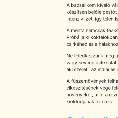
A bazsalikom kiváló vál
készítsen belőle pestót
intenzív ízét, így télen 
A menta nemcsak teaként
Próbálja ki koktélokba
csirkéhez és a halakho
Ne feledkezzünk meg a p
vagy keverje bele salát
aki szereti, az indiai és
A fűszernövények felhas
elkészítésének vége fe
növényeket, mint a rozm
kioldódjanak az ízeik.