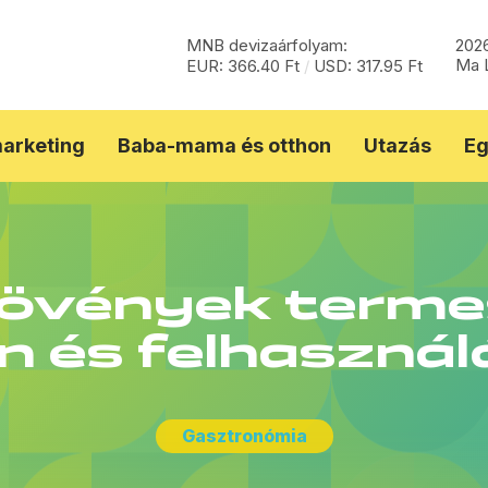
MNB devizaárfolyam:
2026
Ma L
EUR: 366.40 Ft
/
USD: 317.95 Ft
marketing
Baba-mama és otthon
Utazás
Eg
övények terme
 és felhasználá
Gasztronómia