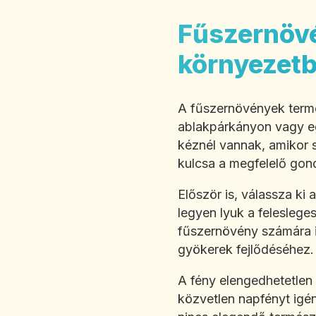
Fűszernövé
környezet
A fűszernövények terme
ablakpárkányon vagy eg
kéznél vannak, amikor s
kulcsa a megfelelő gon
Először is, válassza ki
legyen lyuk a feleslege
fűszernövény számára i
gyökerek fejlődéséhez.
A fény elengedhetetlen
közvetlen napfényt igén