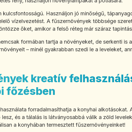
etes fény, használjon növénylámpákat a pótlására.
én kulcsfontosságú. Használjon jó minőségű, tápanyag
elelő vízelvezetést. A fűszernövények többsége szeret
 öntözze őket, amikor a felső réteg már száraz tapintás
emcsak formában tartja a növényeket, de serkenti is
ernövényeit – minél gyakrabban szedi le a leveleket, a
nyek kreatív felhasználá
i főzésben
használata forradalmasíthatja a konyhai alkotásokat. A
sz, és a tálalás is látványosabbá válik a zöld levelek
álisan a konyhában termesztett fűszernövényeinket!