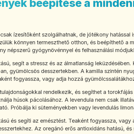
nyek beépítése a minden
ak ízesítőként szolgálhatnak, de jótékony hatással i
ülük könnyen termeszthető otthon, és beépíthető a 
ny népszerű gyógynövénnyel és felhasználási módjuk
ású, segít a stressz és az álmatlanság leküzdésében. K
an, gyümölcsös desszertekben. A kamilla szintén nyug
eaként fogyassza, vagy adja hozzá gyümölcssalátákho
s tulajdonságokkal rendelkezik, és segíthet a torokfájá
nálja húsok pácolásához. A levendula nem csak illatáv
ható. Próbálja ki süteményekben vagy levendulás limo
tású és segíti az emésztést. Teaként fogyassza, vagy
sszertekhez. Az oregánó erős antioxidáns hatású, és s