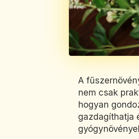
A fűszernövén
nem csak prakt
hogyan gondozh
gazdagíthatja 
gyógynövények j