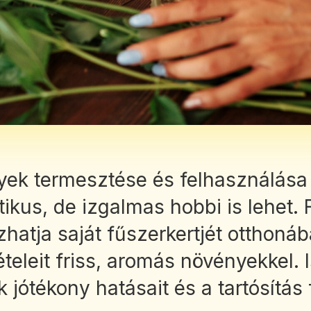
yek termesztése és felhasználás
ikus, de izgalmas hobbi is lehet. 
atja saját fűszerkertjét otthonáb
ételeit friss, aromás növényekkel.
ótékony hatásait és a tartósítás f