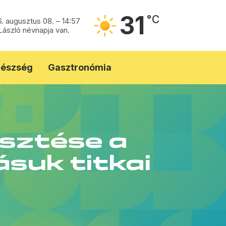
31
°C
. augusztus 08. – 14:57
ászló névnapja van.
észség
Gasztronómia
sztése a
suk titkai