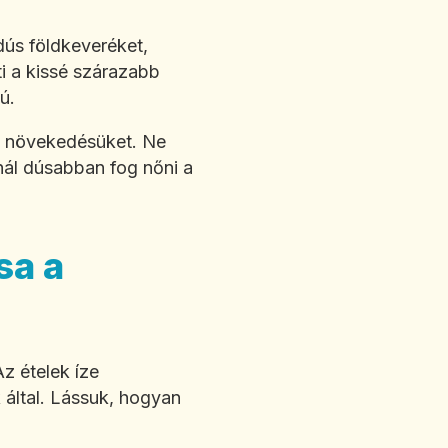
dús földkeveréket,
i a kissé szárazabb
ú.
 a növekedésüket. Ne
nnál dúsabban fog nőni a
sa a
z ételek íze
 által. Lássuk, hogyan