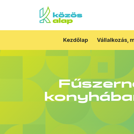
Kezdőlap
Vállalkozás, 
Fűszern
konyhában