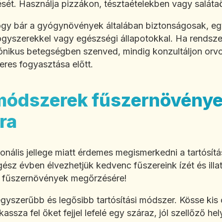
t. Használja pizzákon, tésztaételekben vagy saláta
ogy bár a gyógynövények általában biztonságosak, e
gyszerekkel vagy egészségi állapotokkal. Ha rendsz
nikus betegségben szenved, mindig konzultáljon orvo
res fogyasztása előtt.
módszerek fűszernövény
ra
nális jellege miatt érdemes megismerkedni a tartósít
gész évben élvezhetjük kedvenc fűszereink ízét és illa
a fűszernövények megőrzésére!
egyszerűbb és legősibb tartósítási módszer. Kösse kis
assza fel őket fejjel lefelé egy száraz, jól szellőző h