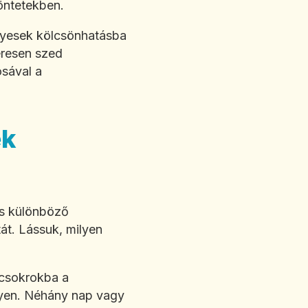
öntetekben.
gyesek kölcsönhatásba
eresen szed
sával a
ek
ás különböző
tát. Lássuk, milyen
 csokrokba a
elyen. Néhány nap vagy