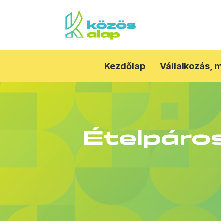
Kezdőlap
Vállalkozás, 
Ételpáro