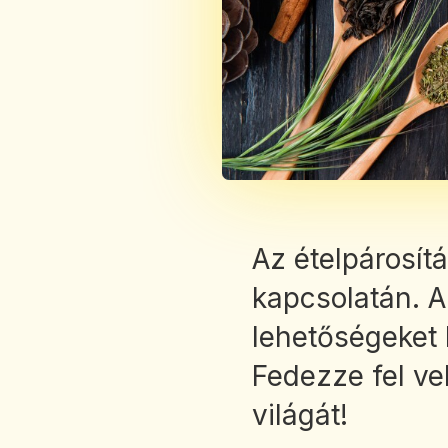
Az ételpárosít
kapcsolatán. A
lehetőségeket 
Fedezze fel ve
világát!