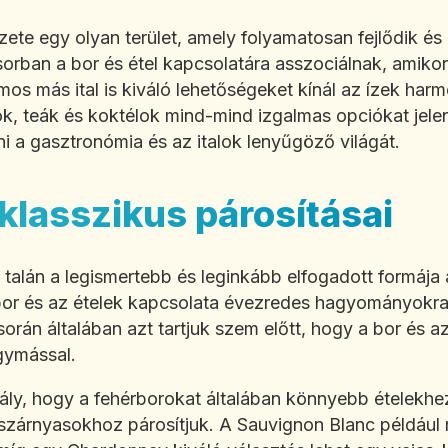
ete egy olyan terület, amely folyamatosan fejlődik és 
rban a bor és étel kapcsolatára asszociálnak, amikor 
mos más ital is kiváló lehetőségeket kínál az ízek har
k, teák és koktélok mind-mind izgalmas opciókat jel
ni a gasztronómia és az italok lenyűgöző világát.
 klasszikus párosításai
a talán a legismertebb és leginkább elfogadott formája 
 bor és az ételek kapcsolata évezredes hagyományokra 
során általában azt tartjuk szem előtt, hogy a bor és a
gymással.
ály, hogy a fehérborokat általában könnyebb ételekhez
szárnyasokhoz párosítjuk. A Sauvignon Blanc például re