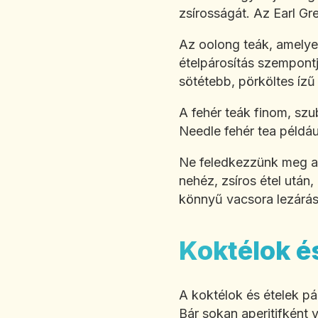
zsírosságát. Az Earl Gr
Az oolong teák, amelyek
ételpárosítás szempontj
sötétebb, pörköltes ízű
A fehér teák finom, szu
Needle fehér tea példáu
Ne feledkezzünk meg a 
nehéz, zsíros étel után
könnyű vacsora lezárása
Koktélok é
A koktélok és ételek pá
Bár sokan aperitifként 