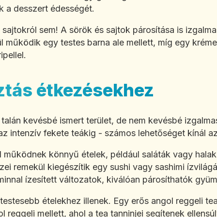
ik a desszert édességét.
ajtokról sem! A sörök és sajtok párosítása is izgalmas
 működik egy testes barna ale mellett, míg egy krémes
pellel.
ztás étkezésekhez
a talán kevésbé ismert terület, de nem kevésbé izgalmas
l az intenzív fekete teákig - számos lehetőséget kínál az
ól működnek könnyű ételek, például saláták vagy halak
 ízei remekül kiegészítik egy sushi vagy sashimi ízvilá
zminnal ízesített változatok, kiválóan párosíthatók gy
 testesebb ételekhez illenek. Egy erős angol reggeli te
 reggeli mellett, ahol a tea tanninjei segítenek ellensú