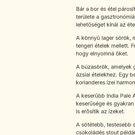
Bár a bor és étel párosí
területe a gasztronómiá
lehetőséget kínál az éte
A könnyű lager sörök, m
tengeri ételek mellett. 
hogy elnyomná őket.
A búzasörök, amelyek g
ázsiai ételekhez. Egy be
korianderes ízei harmon
A keserűbb India Pale A
keserűsége és gyakran 
is erősítik az ízeket.
A sötétebb, testesebb s
csokoládés stout példá