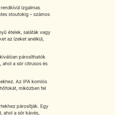
s rendkívül izgalmas
estes stoutokig – számos
nyű ételek, saláták vagy
ket az ízeket anélkül,
kiválóan párosíthatók
, ahol a sör citrusos és
elekhez. Az IPA komlós
hőfokát, miközben fel
rtekhez párosítják. Egy
 ahol a sör kávés,