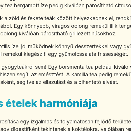
ey tea bergamott íze pedig kiválóan párosítható citrus
 a zöld és fekete teák között helyezkednek el, rendk
ából. Egy könnyebb, virágos oolong remekül illik teng
 oolong kiválóan párosítható grillezett húsokhoz.
btilis ízei jól működnek könnyű desszertekkel vagy gy
l remekül kiegészíti egy gyümölcssaláta frissességét.
gyógyteákról sem! Egy borsmenta tea például kiváló v
, hiszen segíti az emésztést. A kamilla tea pedig reme
ként, segítve az ellazulást és a pihentető alvást.
s ételek harmóniája
rosítása egy izgalmas és folyamatosan fejlődő terület
vagy digestifként tekintenek a koktélokra, valójában