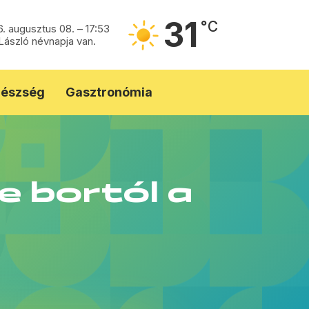
31
°C
. augusztus 08. – 17:53
László névnapja van.
észség
Gasztronómia
 bortól a