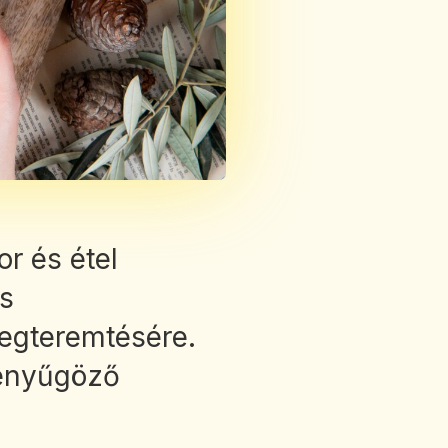
r és étel
as
egteremtésére.
lenyűgöző