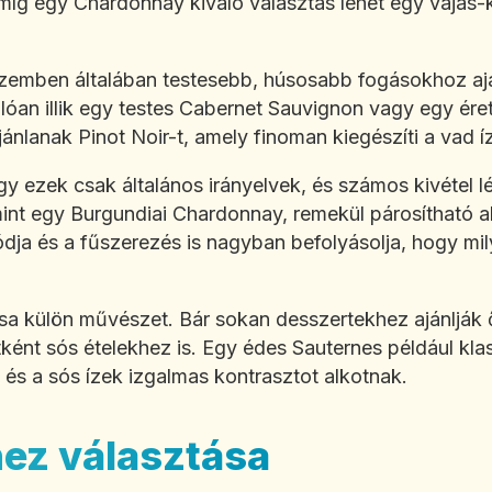
 míg egy Chardonnay kiváló választás lehet egy vajas
zemben általában testesebb, húsosabb fogásokhoz ajá
álóan illik egy testes Cabernet Sauvignon vagy egy ére
ánlanak Pinot Noir-t, amely finoman kiegészíti a vad íz
y ezek csak általános irányelvek, és számos kivétel lé
, mint egy Burgundiai Chardonnay, remekül párosítható 
ódja és a fűszerezés is nagyban befolyásolja, hogy mi
sa külön művészet. Bár sokan desszertekhez ajánlják 
ént sós ételekhez is. Egy édes Sauternes például klas
 és a sós ízek izgalmas kontrasztot alkotnak.
hez választása