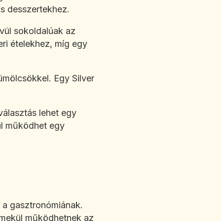
os desszertekhez.
ívül sokoldalúak az
eri ételekhez, míg egy
ümölcsökkel. Egy Silver
álasztás lehet egy
kül működhet egy
e a gasztronómiának.
 remekül működhetnek az