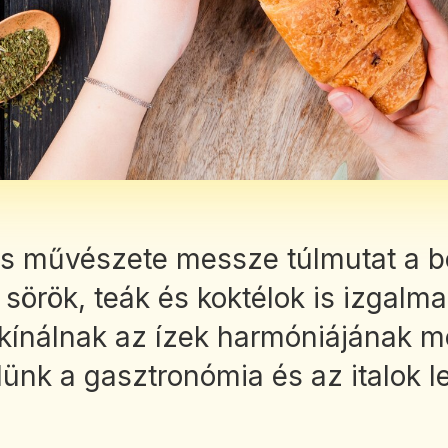
ás művészete messze túlmutat a bo
 sörök, teák és koktélok is izgalm
kínálnak az ízek harmóniájának m
lünk a gasztronómia és az italok 