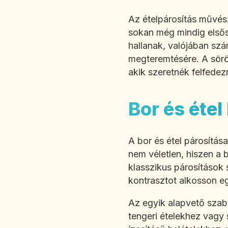
Az ételpárosítás művész
sokan még mindig elsőso
hallanak, valójában szá
megteremtésére. A sörö
akik szeretnék felfedez
Bor és étel
A bor és étel párosítás
nem véletlen, hiszen a
klasszikus párosítások 
kontrasztot alkosson e
Az egyik alapvető szab
tengeri ételekhez vagy 