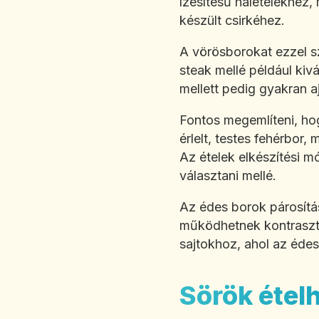
ízesítésű halételekhez,
készült csirkéhez.
A vörösborokat ezzel s
steak mellé például kiv
mellett pedig gyakran aj
Fontos megemlíteni, hog
érlelt, testes fehérbor
Az ételek elkészítési m
választani mellé.
Az édes borok párosítá
működhetnek kontrasztk
sajtokhoz, ahol az édes
Sörök étel