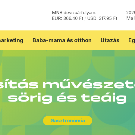
MNB devizaárfolyam:
2026
Ma 
EUR: 366.40 Ft
/
USD: 317.95 Ft
marketing
Baba-mama és otthon
Utazás
Eg
sítás művészete
sörig és teáig
Gasztronómia