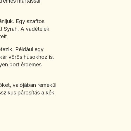
-krémes mártással
nljuk. Egy szaftos
tt Syrah. A vadételek
eit.
tezik. Például egy
akár vörös húsokhoz is.
lyen bort érdemes
őket, valójában remekül
szikus párosítás a kék