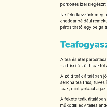
pörköltes ízei kiegészít
Ne feledkezzünk meg a s
cheddar például remekül
párosítható egy belga tri
Teafogyas
A tea és étel párosítás
- a frissítő zöld teáktó
A zöld teák általában j
sencha tea friss, füves
teák, mint például a já
A fekete teák általában
működik egy teljes angol