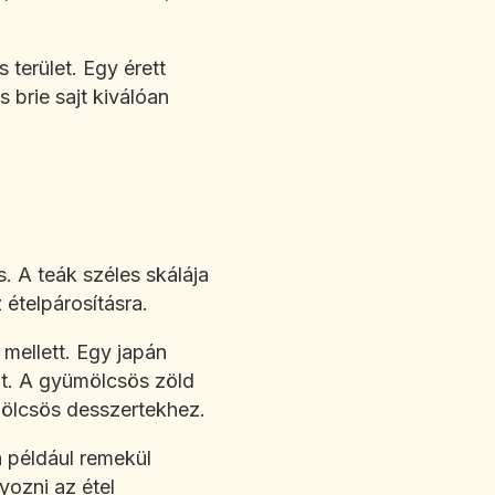
 terület. Egy érett
 brie sajt kiválóan
. A teák széles skálája
 ételpárosításra.
 mellett. Egy japán
gát. A gyümölcsös zöld
ümölcsös desszertekhez.
a például remekül
lyozni az étel