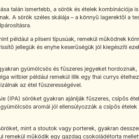
tása talán ismertebb, a sörök és ételek kombinációja i
nak. A sörök széles skálája – a könnyű lagerektől a t
lpárosításra.
int például a pilseni típusúak, remekül működnek kön
Frissítő jellegük és enyhe keserűségük jól kiegészíti eze
yakran gyümölcsös és fűszeres jegyeket hordoznak, 
lga witbier például remekül illik egy thai currys ételhez
izálnak az étel fűszerességével.
le (IPA) söröket gyakran ajánlják fűszeres, csípős ét
gyümölcsös aromái jól ellensúlyozzák a csípős ételek 
öröket, mint a stoutok vagy porterek, gyakran dessze
ul remekül működik egy gazdag csokoládétorta mellett,