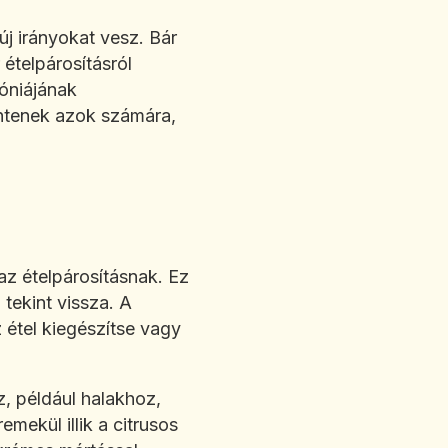
új irányokat vesz. Bár
ételpárosításról
móniájának
entenek azok számára,
az ételpárosításnak. Ez
tekint vissza. A
z étel kiegészítse vagy
, például halakhoz,
mekül illik a citrusos