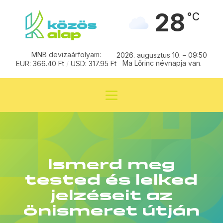
28
°C
MNB devizaárfolyam:
2026. augusztus 10. – 09:50
Ma Lőrinc névnapja van.
EUR: 366.40 Ft
/
USD: 317.95 Ft
Ismerd meg
tested és lelked
jelzéseit az
önismeret útján