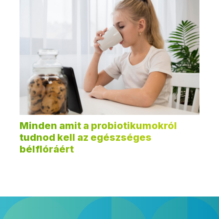
Minden amit a probiotikumokról
tudnod kell az egészséges
bélflóráért