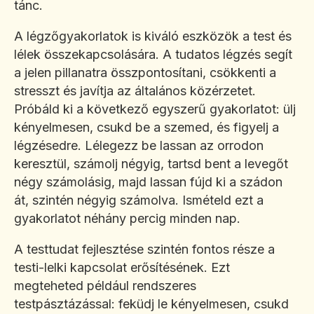
tánc.
A légzőgyakorlatok is kiváló eszközök a test és
lélek összekapcsolására. A tudatos légzés segít
a jelen pillanatra összpontosítani, csökkenti a
stresszt és javítja az általános közérzetet.
Próbáld ki a következő egyszerű gyakorlatot: ülj
kényelmesen, csukd be a szemed, és figyelj a
légzésedre. Lélegezz be lassan az orrodon
keresztül, számolj négyig, tartsd bent a levegőt
négy számolásig, majd lassan fújd ki a szádon
át, szintén négyig számolva. Ismételd ezt a
gyakorlatot néhány percig minden nap.
A testtudat fejlesztése szintén fontos része a
testi-lelki kapcsolat erősítésének. Ezt
megteheted például rendszeres
testpásztázással: feküdj le kényelmesen, csukd