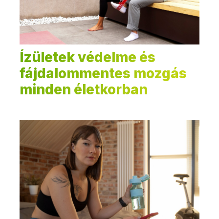
Ízületek védelme és
fájdalommentes mozgás
minden életkorban