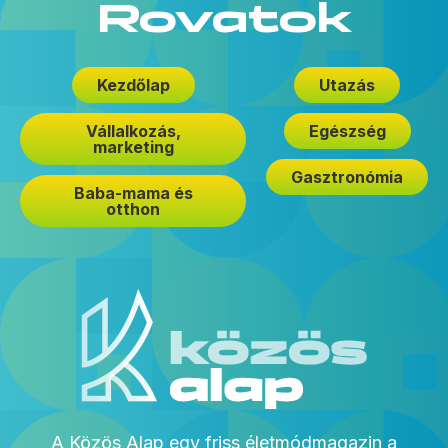
Rovatok
Kezdőlap
Utazás
Vállalkozás,
Egészség
marketing
Gasztronómia
Baba-mama és
otthon
A Közös Alap egy friss életmódmagazin a