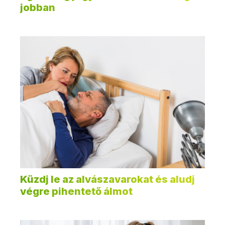
jobban
Küzdj le az alvászavarokat és aludj
végre pihentető álmot