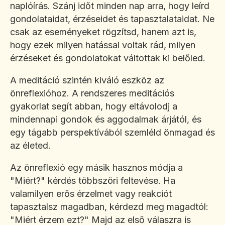
naplóírás. Szánj időt minden nap arra, hogy leírd
gondolataidat, érzéseidet és tapasztalataidat. Ne
csak az eseményeket rögzítsd, hanem azt is,
hogy ezek milyen hatással voltak rád, milyen
érzéseket és gondolatokat váltottak ki belőled.
A meditáció szintén kiváló eszköz az
önreflexióhoz. A rendszeres meditációs
gyakorlat segít abban, hogy eltávolodj a
mindennapi gondok és aggodalmak árjától, és
egy tágabb perspektívából szemléld önmagad és
az életed.
Az önreflexió egy másik hasznos módja a
"Miért?" kérdés többszöri feltevése. Ha
valamilyen erős érzelmet vagy reakciót
tapasztalsz magadban, kérdezd meg magadtól:
"Miért érzem ezt?" Majd az első válaszra is