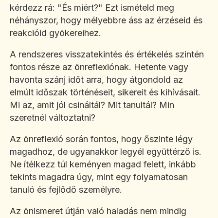
kérdezz rá: "És miért?" Ezt ismételd meg
néhányszor, hogy mélyebbre áss az érzéseid és
reakcióid gyökereihez.
A rendszeres visszatekintés és értékelés szintén
fontos része az önreflexiónak. Hetente vagy
havonta szánj időt arra, hogy átgondold az
elmúlt időszak történéseit, sikereit és kihívásait.
Mi az, amit jól csináltál? Mit tanultál? Min
szeretnél változtatni?
Az önreflexió során fontos, hogy őszinte légy
magadhoz, de ugyanakkor legyél együttérző is.
Ne ítélkezz túl keményen magad felett, inkább
tekints magadra úgy, mint egy folyamatosan
tanuló és fejlődő személyre.
Az önismeret útján való haladás nem mindig