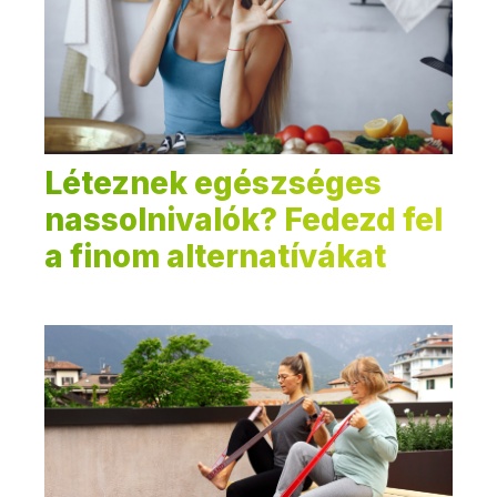
Léteznek egészséges
nassolnivalók? Fedezd fel
a finom alternatívákat