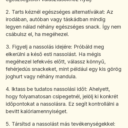
2. Tarts kéznél egészséges alternatívákat: Az
irodában, autóban vagy táskádban mindig
legyen nálad néhány egészséges snack. Így nem
csábulsz el, ha megéhezel.
3. Figyelj a nassolás idejére: Próbáld meg
elkerülni a késő esti nassolást. Ha mégis
megéhezel lefekvés előtt, válassz könnyű,
fehérjedús snackeket, mint például egy kis görög
joghurt vagy néhány mandula.
4. Iktass be tudatos nassolási időt: Ahelyett,
hogy folyamatosan csipegetnél, jelölj ki konkrét
időpontokat a nassolásra. Ez segít kontrollálni a
bevitt kalóriamennyiséget.
5. Társítsd a nassolást más tevékenységekkel: