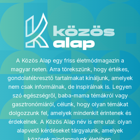
A Közös Alap egy friss életmódmagazin a
magyar neten. Arra törekszünk, hogy értékes,
gondolatébresztő tartalmakat kínáljunk, amelyek
nem csak informálnak, de inspirálnak is. Legyen
szó egészségről, baba-mama témákról vagy
gasztronómiáról, célunk, hogy olyan témákat
dolgozzunk fel, amelyek mindenkit érintenek és
érdekelnek. A Közös Alap név is erre utal: olyan
alapvető kérdéseket tárgyalunk, amelyek
közösek mindannyiunk életében.