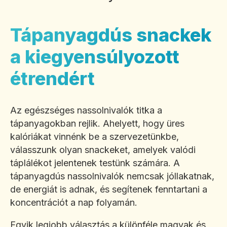
Tápanyagdús snackek
a kiegyensúlyozott
étrendért
Az egészséges nassolnivalók titka a
tápanyagokban rejlik. Ahelyett, hogy üres
kalóriákat vinnénk be a szervezetünkbe,
válasszunk olyan snackeket, amelyek valódi
táplálékot jelentenek testünk számára. A
tápanyagdús nassolnivalók nemcsak jóllakatnak,
de energiát is adnak, és segítenek fenntartani a
koncentrációt a nap folyamán.
Egyik legjobb választás a különféle magvak és