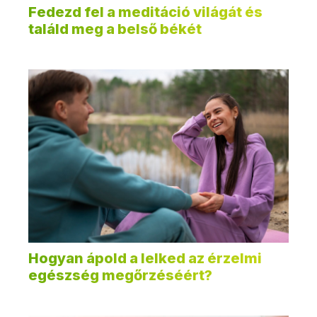
Fedezd fel a meditáció világát és
találd meg a belső békét
Hogyan ápold a lelked az érzelmi
egészség megőrzéséért?