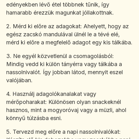
edényekben lévő étel többnek tűnik, így
hamarabb érezzük magunkat jóllakottnak.
2. Mérd ki előre az adagokat: Ahelyett, hogy az
egész zacskó mandulával ülnél le a tévé elé,
mérd ki előre a megfelelő adagot egy kis tálkába.
3. Ne egyél közvetlenül a csomagolásból:
Mindig vedd ki külön tányérra vagy tálkába a
nassolnivalót. Így jobban látod, mennyit eszel
valójában.
4. Használj adagolókanalakat vagy
mérőpoharakat: Különösen olyan snackeknél
hasznos, mint a mogyoróvaj vagy a müzli, ahol
könnyű túlzásba esni.
5. Tervezd meg előre a napi nassolnivalókat: