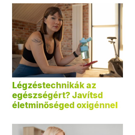
Légzéstechnikák az
egészségért? Javítsd
életminőséged oxigénnel