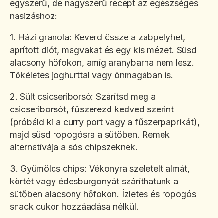
egyszerű, de nagyszerű recept az egészséges
nasizáshoz:
1. Házi granola: Keverd össze a zabpelyhet,
aprított diót, magvakat és egy kis mézet. Süsd
alacsony hőfokon, amíg aranybarna nem lesz.
Tökéletes joghurttal vagy önmagában is.
2. Sült csicseriborsó: Szárítsd meg a
csicseriborsót, fűszerezd kedved szerint
(próbáld ki a curry port vagy a fűszerpaprikát),
majd süsd ropogósra a sütőben. Remek
alternatívája a sós chipszeknek.
3. Gyümölcs chips: Vékonyra szeletelt almát,
körtét vagy édesburgonyát száríthatunk a
sütőben alacsony hőfokon. Ízletes és ropogós
snack cukor hozzáadása nélkül.