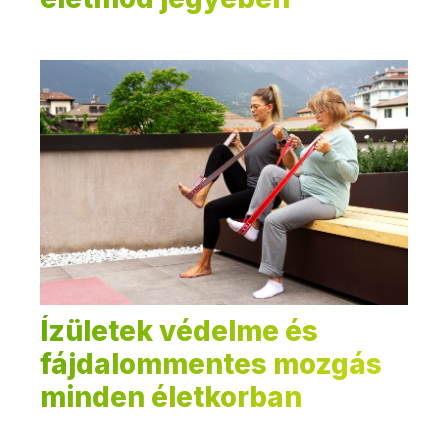
Ízületek védelme és
fájdalommentes mozgás
minden életkorban