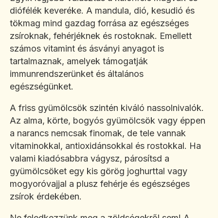
diófélék keveréke. A mandula, dió, kesudió és
tökmag mind gazdag forrása az egészséges
zsíroknak, fehérjéknek és rostoknak. Emellett
számos vitamint és ásványi anyagot is
tartalmaznak, amelyek támogatják
immunrendszerünket és általános
egészségünket.
A friss gyümölcsök szintén kiváló nassolnivalók.
Az alma, körte, bogyós gyümölcsök vagy éppen
a narancs nemcsak finomak, de tele vannak
vitaminokkal, antioxidánsokkal és rostokkal. Ha
valami kiadósabbra vágysz, párosítsd a
gyümölcsöket egy kis görög joghurttal vagy
mogyoróvajjal a plusz fehérje és egészséges
zsírok érdekében.
Ne feledkezzünk meg a zöldségekről sem! A