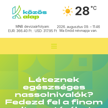
28
°C
MNB devizaárfolyam:
2026. augusztus 09. – 11:46
Ma Emőd névnapja van.
EUR: 366.40 Ft
/
USD: 317.95 Ft
Léteznek
egészséges
nassolnivalók?
Fedezd fel a finom