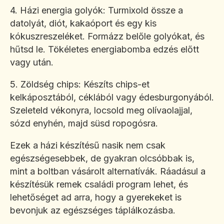
4. Házi energia golyók: Turmixold össze a
datolyát, diót, kakaóport és egy kis
kókuszreszeléket. Formázz belőle golyókat, és
hűtsd le. Tökéletes energiabomba edzés előtt
vagy után.
5. Zöldség chips: Készíts chips-et
kelkáposztából, céklából vagy édesburgonyából.
Szeleteld vékonyra, locsold meg olívaolajjal,
sózd enyhén, majd süsd ropogósra.
Ezek a házi készítésű nasik nem csak
egészségesebbek, de gyakran olcsóbbak is,
mint a boltban vásárolt alternatívák. Ráadásul a
készítésük remek családi program lehet, és
lehetőséget ad arra, hogy a gyerekeket is
bevonjuk az egészséges táplálkozásba.