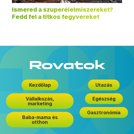
Ismered a szuperélelmiszereket?
Fedd fel a titkos fegyvereket
Rovatok
Kezdőlap
Utazás
Vállalkozás,
Egészség
marketing
Gasztronómia
Baba-mama és
otthon