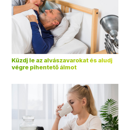
Küzdj le az alvászavarokat és aludj
végre pihentető álmot