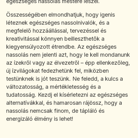
egészséges nassolás mestere leszel.
Összességében elmondhatjuk, hogy igenis
léteznek egészséges nassolnivalók, és a
megfelelő hozzáállással, tervezéssel és
kreativitással könnyen beilleszthetők a
kiegyensúlyozott étrendbe. Az egészséges
nassolás nem jelenti azt, hogy le kell mondanunk
az ízekről vagy az élvezetről – épp ellenkezőleg,
új ízvilágokat fedezhetünk fel, miközben
testünknek is jót teszünk. Ne feledd, a kulcs a
változatosság, a mértékletesség és a
tudatosság. Kezdj el kísérletezni az egészséges
alternatívákkal, és hamarosan rájössz, hogy a
nassolás nemcsak finom, de tápláló és
energizáló élmény is lehet!