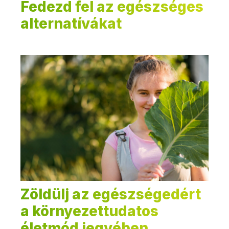
Fedezd fel az egészséges
alternatívákat
Zöldülj az egészségedért
a környezettudatos
életmód jegyében