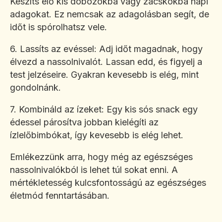
Készíts elő kis dobozokba vagy zacskókba napi
adagokat. Ez nemcsak az adagolásban segít, de
időt is spórolhatsz vele.
6. Lassíts az evéssel: Adj időt magadnak, hogy
élvezd a nassolnivalót. Lassan edd, és figyelj a
test jelzéseire. Gyakran kevesebb is elég, mint
gondolnánk.
7. Kombináld az ízeket: Egy kis sós snack egy
édessel párosítva jobban kielégíti az
ízlelőbimbókat, így kevesebb is elég lehet.
Emlékezzünk arra, hogy még az egészséges
nassolnivalókból is lehet túl sokat enni. A
mértékletesség kulcsfontosságú az egészséges
életmód fenntartásában.