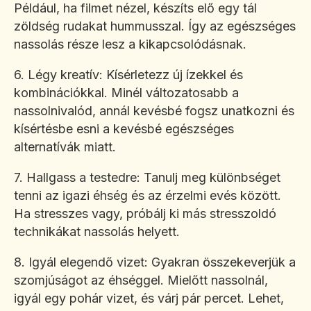
Például, ha filmet nézel, készíts elő egy tál
zöldség rudakat hummusszal. Így az egészséges
nassolás része lesz a kikapcsolódásnak.
6. Légy kreatív: Kísérletezz új ízekkel és
kombinációkkal. Minél változatosabb a
nassolnivalód, annál kevésbé fogsz unatkozni és
kísértésbe esni a kevésbé egészséges
alternatívák miatt.
7. Hallgass a testedre: Tanulj meg különbséget
tenni az igazi éhség és az érzelmi evés között.
Ha stresszes vagy, próbálj ki más stresszoldó
technikákat nassolás helyett.
8. Igyál elegendő vizet: Gyakran összekeverjük a
szomjúságot az éhséggel. Mielőtt nassolnál,
igyál egy pohár vizet, és várj pár percet. Lehet,