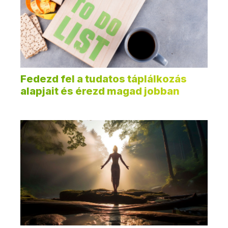
Fedezd fel a tudatos táplálkozás
alapjait és érezd magad jobban