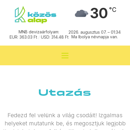
30
°C
MNB devizaárfolyam:
2026. augusztus 07. – 01:34
Ma Ibolya névnapja van.
EUR: 363.03 Ft
/
USD: 314.48 Ft
Utazás
Fedezd fel velünk a világ csodáit! Izgalmas
helyeket mutatunk be, és megosztjuk legjobb