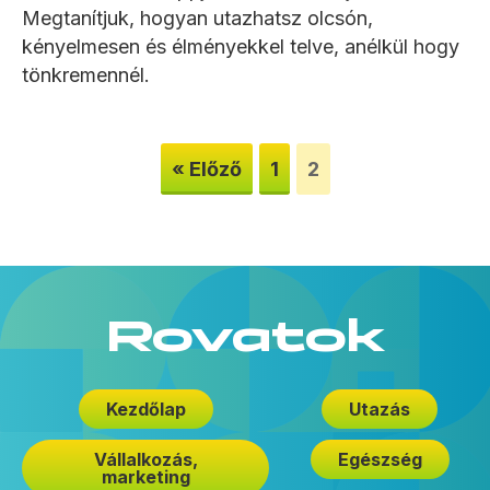
Megtanítjuk, hogyan utazhatsz olcsón,
kényelmesen és élményekkel telve, anélkül hogy
tönkremennél.
« Előző
1
2
Rovatok
Kezdőlap
Utazás
Vállalkozás,
Egészség
marketing