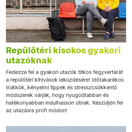
Repülőtéri kisokos gyakori
utazóknak
Fedezze fel a gyakori utazók titkos fegyvertárát
a repülőtéri kihívások leküzdésére! Időtakarékos
trükkök, kényelmi tippek és stresszcsökkentő
módszerek várják, hogy nyugodtabban és
hatékonyabban indulhasson útnak. Készüljön fel
az utazásra profi módon!