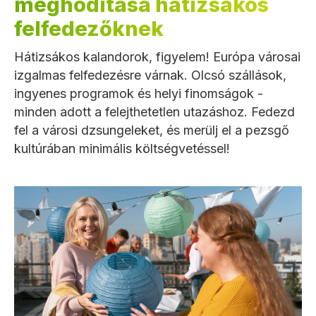
meghódítása hátizsákos
felfedezőknek
Hátizsákos kalandorok, figyelem! Európa városai
izgalmas felfedezésre várnak. Olcsó szállások,
ingyenes programok és helyi finomságok -
minden adott a felejthetetlen utazáshoz. Fedezd
fel a városi dzsungeleket, és merülj el a pezsgő
kultúrában minimális költségvetéssel!