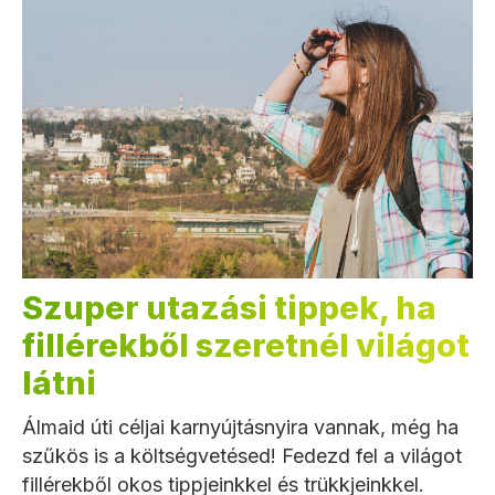
Szuper utazási tippek, ha
fillérekből szeretnél világot
látni
Álmaid úti céljai karnyújtásnyira vannak, még ha
szűkös is a költségvetésed! Fedezd fel a világot
fillérekből okos tippjeinkkel és trükkjeinkkel.