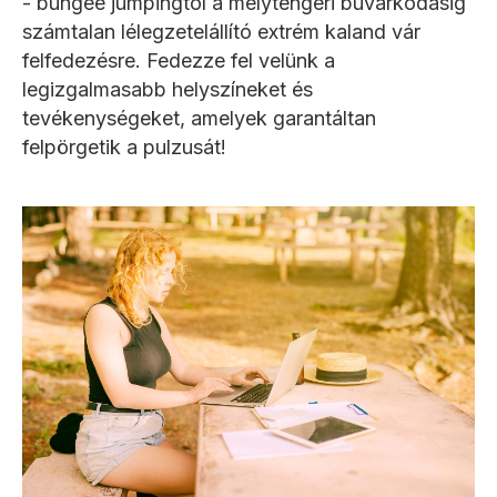
- bungee jumpingtól a mélytengeri búvárkodásig
számtalan lélegzetelállító extrém kaland vár
felfedezésre. Fedezze fel velünk a
legizgalmasabb helyszíneket és
tevékenységeket, amelyek garantáltan
felpörgetik a pulzusát!