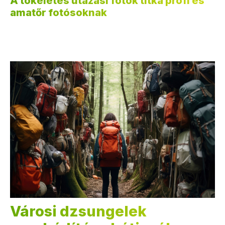
A tökéletes utazási fotók titka profi és
amatőr fotósoknak
Városi dzsungelek