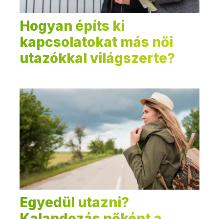
Hogyan építs ki
kapcsolatokat más női
utazókkal világszerte?
Egyedül utazni?
Kalandozás nőként a