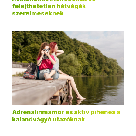
felejthetetlen hétvégék
szerelmeseknek
Adrenalinmámor és aktív pihenés a
kalandvágyó utazóknak