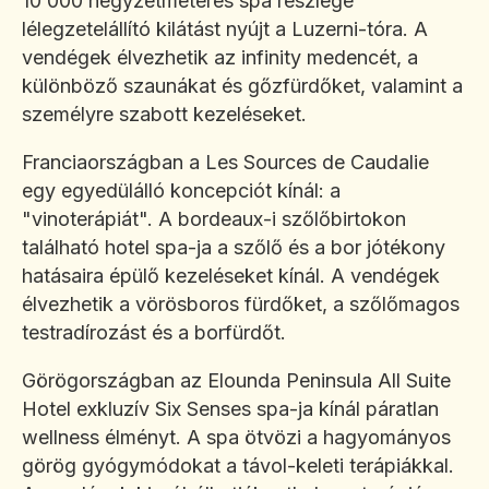
10 000 négyzetméteres spa részlege
lélegzetelállító kilátást nyújt a Luzerni-tóra. A
vendégek élvezhetik az infinity medencét, a
különböző szaunákat és gőzfürdőket, valamint a
személyre szabott kezeléseket.
Franciaországban a Les Sources de Caudalie
egy egyedülálló koncepciót kínál: a
"vinoterápiát". A bordeaux-i szőlőbirtokon
található hotel spa-ja a szőlő és a bor jótékony
hatásaira épülő kezeléseket kínál. A vendégek
élvezhetik a vörösboros fürdőket, a szőlőmagos
testradírozást és a borfürdőt.
Görögországban az Elounda Peninsula All Suite
Hotel exkluzív Six Senses spa-ja kínál páratlan
wellness élményt. A spa ötvözi a hagyományos
görög gyógymódokat a távol-keleti terápiákkal.