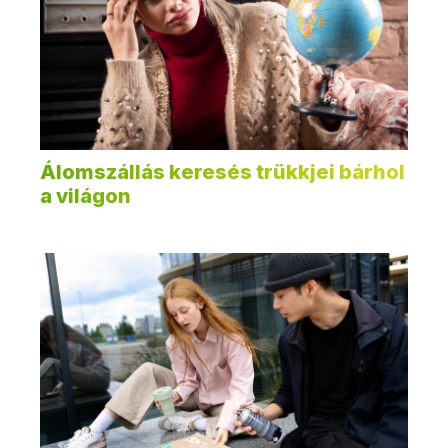
Álomszállás keresés trükkjei bárhol
a világon