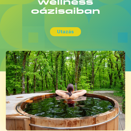
wellness
oázisaiban
Utazás