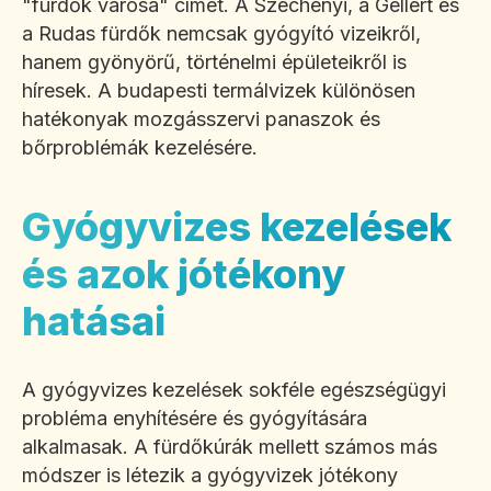
"fürdők városa" címet. A Széchenyi, a Gellért és
a Rudas fürdők nemcsak gyógyító vizeikről,
hanem gyönyörű, történelmi épületeikről is
híresek. A budapesti termálvizek különösen
hatékonyak mozgásszervi panaszok és
bőrproblémák kezelésére.
Gyógyvizes kezelések
és azok jótékony
hatásai
A gyógyvizes kezelések sokféle egészségügyi
probléma enyhítésére és gyógyítására
alkalmasak. A fürdőkúrák mellett számos más
módszer is létezik a gyógyvizek jótékony