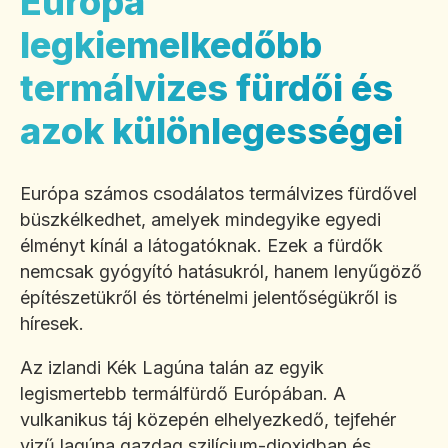
Európa
legkiemelkedőbb
termálvizes fürdői és
azok különlegességei
Európa számos csodálatos termálvizes fürdővel
büszkélkedhet, amelyek mindegyike egyedi
élményt kínál a látogatóknak. Ezek a fürdők
nemcsak gyógyító hatásukról, hanem lenyűgöző
építészetükről és történelmi jelentőségükről is
híresek.
Az izlandi Kék Lagúna talán az egyik
legismertebb termálfürdő Európában. A
vulkanikus táj közepén elhelyezkedő, tejfehér
vizű lagúna gazdag szilícium-dioxidban és