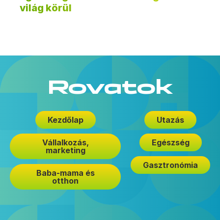
világ körül
Rovatok
Kezdőlap
Utazás
Vállalkozás,
Egészség
marketing
Gasztronómia
Baba-mama és
otthon