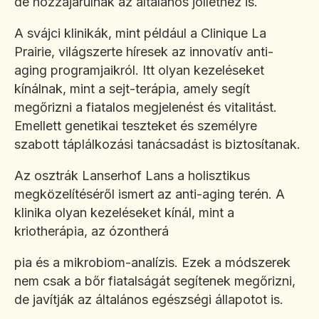
de hozzájárulnak az általános jólléthez is.
A svájci klinikák, mint például a Clinique La
Prairie, világszerte híresek az innovatív anti-
aging programjaikról. Itt olyan kezeléseket
kínálnak, mint a sejt-terápia, amely segít
megőrizni a fiatalos megjelenést és vitalitást.
Emellett genetikai teszteket és személyre
szabott táplálkozási tanácsadást is biztosítanak.
Az osztrák Lanserhof Lans a holisztikus
megközelítéséről ismert az anti-aging terén. A
klinika olyan kezeléseket kínál, mint a
kriotherápia, az ózontherá
pia és a mikrobiom-analízis. Ezek a módszerek
nem csak a bőr fiatalságát segítenek megőrizni,
de javítják az általános egészségi állapotot is.