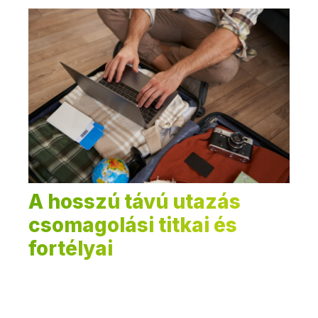
A hosszú távú utazás
csomagolási titkai és
fortélyai