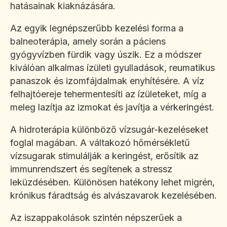
hatásainak kiaknázására.
Az egyik legnépszerűbb kezelési forma a
balneoterápia, amely során a páciens
gyógyvízben fürdik vagy úszik. Ez a módszer
kiválóan alkalmas ízületi gyulladások, reumatikus
panaszok és izomfájdalmak enyhítésére. A víz
felhajtóereje tehermentesíti az ízületeket, míg a
meleg lazítja az izmokat és javítja a vérkeringést.
A hidroterápia különböző vízsugár-kezeléseket
foglal magában. A váltakozó hőmérsékletű
vízsugarak stimulálják a keringést, erősítik az
immunrendszert és segítenek a stressz
leküzdésében. Különösen hatékony lehet migrén,
krónikus fáradtság és alvászavarok kezelésében.
Az iszappakolások szintén népszerűek a