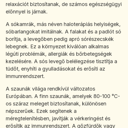
relaxációt biztosítanak, de számos egészségügyi
előnnyel is járnak.
A sókamrák, más néven haloterápiás helyiségek,
sóbarlangokat imitálnak. A falakat és a padlót só
borítja, a levegőben pedig apró sórészecskék
lebegnek. Ez a környezet kiválóan alkalmas
légúti problémák, allergiák és bőrbetegségek
kezelésére. A sós levegő belélegzése tisztítja a
tüdőt, enyhíti a gyulladásokat és erősíti az
immunrendszert.
A szaunák világa rendkívül változatos
Európában. A finn szaunák, amelyek 80-100 °C-
os száraz meleget biztosítanak, különösen
népszerűek. Ezek segítenek a
méregtelenítésben, javítják a vérkeringést és
erősítik az immunrendszert. A gőzfürdők vagy