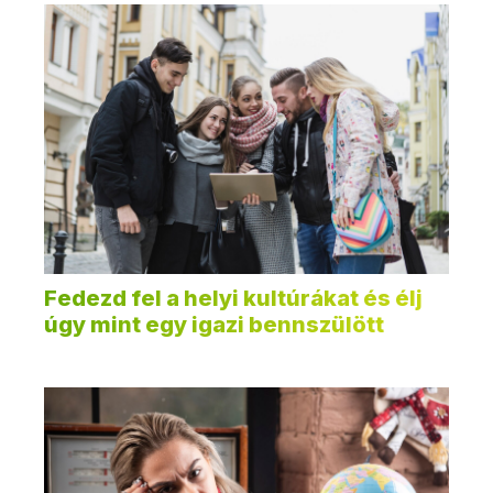
Fedezd fel a helyi kultúrákat és élj
úgy mint egy igazi bennszülött