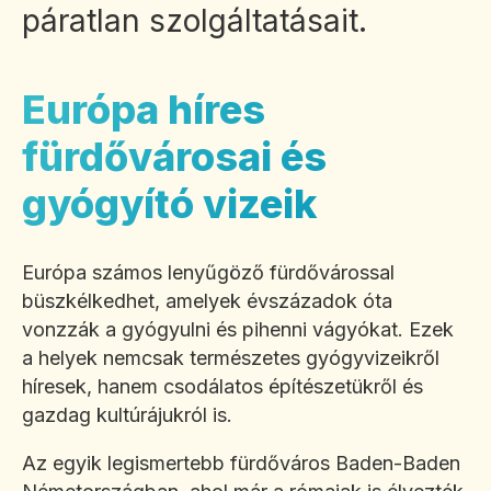
páratlan szolgáltatásait.
Európa híres
fürdővárosai és
gyógyító vizeik
Európa számos lenyűgöző fürdővárossal
büszkélkedhet, amelyek évszázadok óta
vonzzák a gyógyulni és pihenni vágyókat. Ezek
a helyek nemcsak természetes gyógyvizeikről
híresek, hanem csodálatos építészetükről és
gazdag kultúrájukról is.
Az egyik legismertebb fürdőváros Baden-Baden