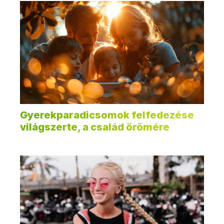
Gyerekparadicsomok felfedezése
világszerte, a család örömére