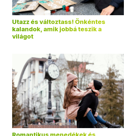
Utazz és változtass! Önkéntes
kalandok, amik jobbá teszik a
világot
Romantikus menedékek és