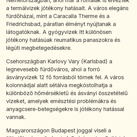
Németországban, ahol már a rómaiak is élvezték
a termálvizek jótékony hatásait. A város elegáns
fürdőházai, mint a Caracalla Therme és a
Friedrichsbad, páratlan élményt nyújtanak a
látogatóknak. A gyógyvizek itt különösen
jótékony hatásúak reumatikus panaszokra és
légúti megbetegedésekre.
Csehországban Karlovy Vary (Karlsbad) a
legnevesebb fürdőváros, ahol a forró
ásványvizek 12 fő forrásból törnek fel. A város
kolonnádjai alatt sétálva megkóstolhatja a
különböző hőmérsékletű és ásványi összetételű
vizeket, amelyek emésztési problémákra és
anyagcsere-betegségekre is jótékony hatással
vannak.
Magyarországon Budapest joggal viseli a