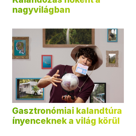
nagyvilágban
Gasztronómiai kalandtúra
ínyenceknek a világ körül