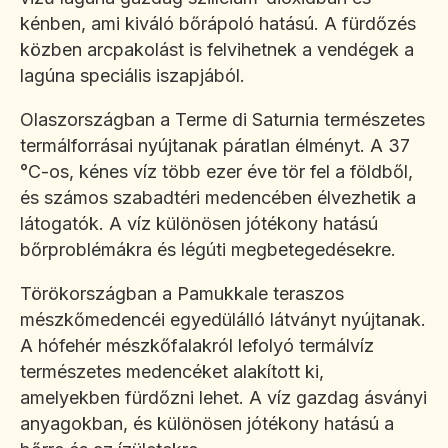
kénben, ami kiváló bőrápoló hatású. A fürdőzés
közben arcpakolást is felvihetnek a vendégek a
lagúna speciális iszapjából.
Olaszországban a Terme di Saturnia természetes
termálforrásai nyújtanak páratlan élményt. A 37
°C-os, kénes víz több ezer éve tör fel a földből,
és számos szabadtéri medencében élvezhetik a
látogatók. A víz különösen jótékony hatású
bőrproblémákra és légúti megbetegedésekre.
Törökországban a Pamukkale teraszos
mészkőmedencéi egyedülálló látványt nyújtanak.
A hófehér mészkőfalakról lefolyó termálvíz
természetes medencéket alakított ki,
amelyekben fürdőzni lehet. A víz gazdag ásványi
anyagokban, és különösen jótékony hatású a