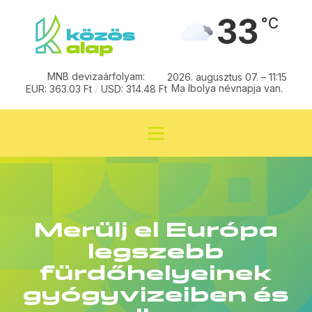
33
°C
MNB devizaárfolyam:
2026. augusztus 07. – 11:15
Ma Ibolya névnapja van.
EUR: 363.03 Ft
/
USD: 314.48 Ft
Merülj el Európa
legszebb
fürdőhelyeinek
gyógyvizeiben és