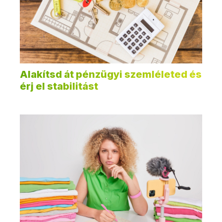
Alakítsd át pénzügyi szemléleted és
érj el stabilitást