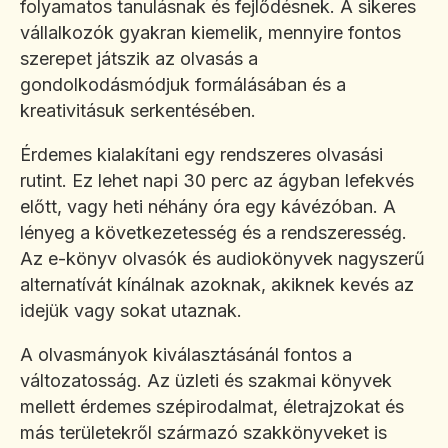
folyamatos tanulásnak és fejlődésnek. A sikeres
vállalkozók gyakran kiemelik, mennyire fontos
szerepet játszik az olvasás a
gondolkodásmódjuk formálásában és a
kreativitásuk serkentésében.
Érdemes kialakítani egy rendszeres olvasási
rutint. Ez lehet napi 30 perc az ágyban lefekvés
előtt, vagy heti néhány óra egy kávézóban. A
lényeg a következetesség és a rendszeresség.
Az e-könyv olvasók és audiokönyvek nagyszerű
alternatívát kínálnak azoknak, akiknek kevés az
idejük vagy sokat utaznak.
A olvasmányok kiválasztásánál fontos a
változatosság. Az üzleti és szakmai könyvek
mellett érdemes szépirodalmat, életrajzokat és
más területekről származó szakkönyveket is