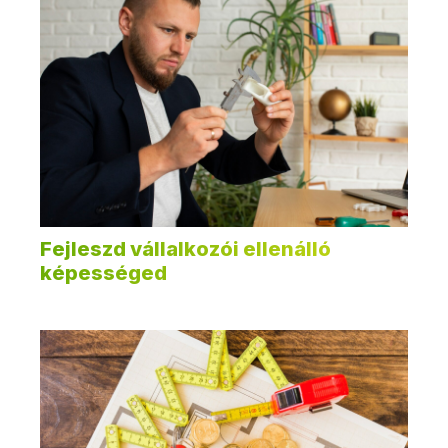
Fejleszd vállalkozói ellenálló
képességed