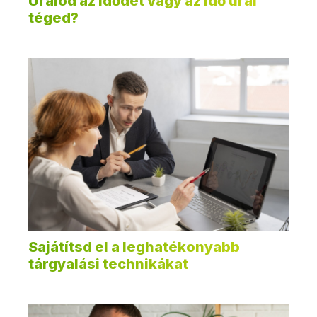
Uralod az idődet vagy az idő ural
téged?
Sajátítsd el a leghatékonyabb
tárgyalási technikákat