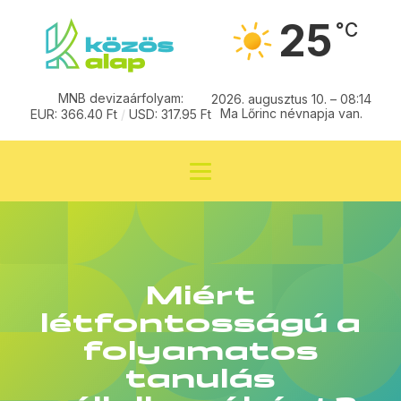
25
°C
MNB devizaárfolyam:
2026. augusztus 10. – 08:14
Ma Lőrinc névnapja van.
EUR: 366.40 Ft
/
USD: 317.95 Ft
Miért
létfontosságú a
folyamatos
tanulás