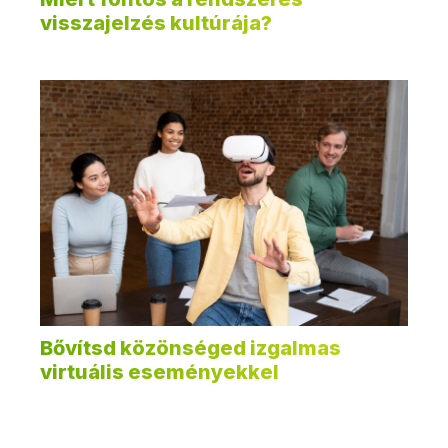
visszajelzés kultúrája?
Bővítsd közönséged izgalmas
virtuális eseményekkel