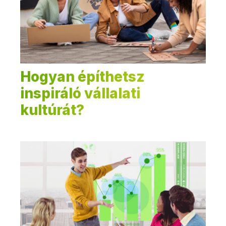
Hogyan építhetsz
inspiráló vállalati
kultúrát?