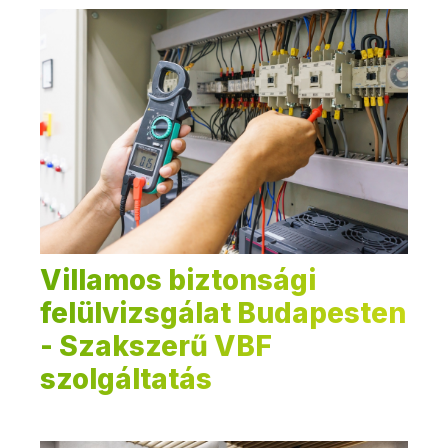
Villamos biztonsági
felülvizsgálat Budapesten
- Szakszerű VBF
szolgáltatás