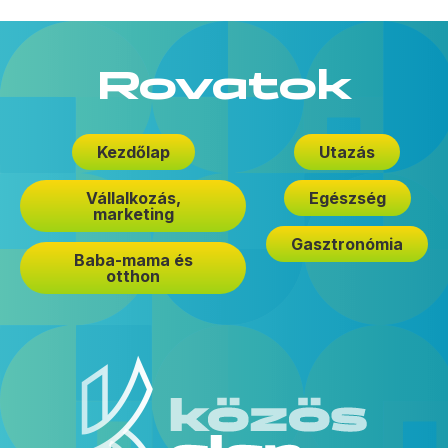
Rovatok
Kezdőlap
Utazás
Vállalkozás,
Egészség
marketing
Gasztronómia
Baba-mama és
otthon