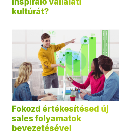
inspiráló vállalati
kultúrát?
Fokozd értékesítésed új
sales folyamatok
bevezetésével