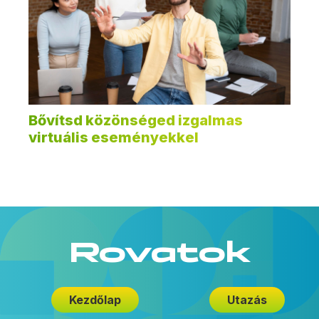
Bővítsd közönséged izgalmas
virtuális eseményekkel
Rovatok
Kezdőlap
Utazás