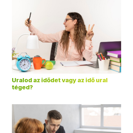
Uralod az idődet vagy az idő ural
téged?