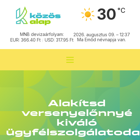
30
°C
MNB devizaárfolyam:
2026. augusztus 09. – 12:37
Ma Emőd névnapja van.
EUR: 366.40 Ft
/
USD: 317.95 Ft
Alakítsd
versenyelőnnyé
kiváló
ügyfélszolgálatod