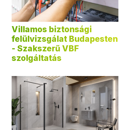
Villamos biztonsági
felülvizsgálat Budapesten
- Szakszerű VBF
szolgáltatás