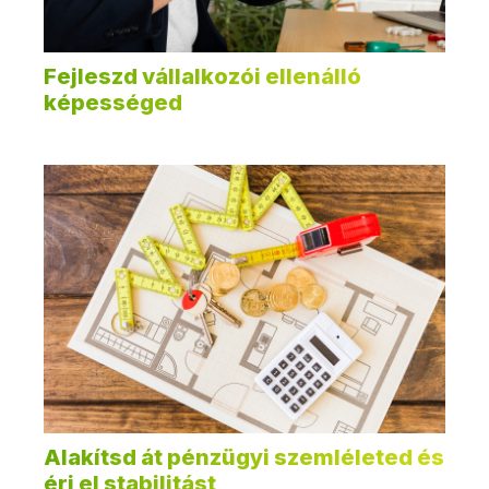
Fejleszd vállalkozói ellenálló
képességed
Alakítsd át pénzügyi szemléleted és
érj el stabilitást