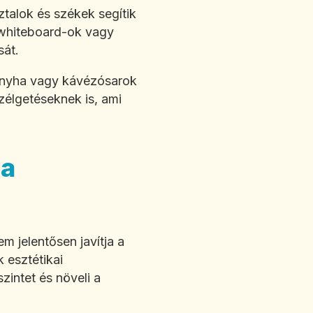
talok és székek segítik
t whiteboard-ok vagy
sát.
 konyha vagy kávézósarok
zélgetéseknek is, ami
 a
 jelentősen javítja a
 esztétikai
zintet és növeli a