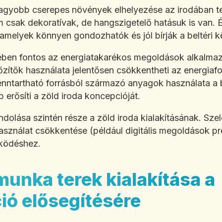
 nagyobb cserepes növények elhelyezése az irodában t
em csak dekoratívak, de hangszigetelő hatásuk is van.
amelyek könnyen gondozhatók és jól bírják a beltéri 
ében fontos az energiatakarékos megoldások alkalmazá
zítők használata jelentősen csökkentheti az energiaf
fenntartható forrásból származó anyagok használata a
erősíti a zöld iroda koncepcióját.
dolása szintén része a zöld iroda kialakításának. Szel
asználat csökkentése (például digitális megoldások pr
ködéshez.
munka terek kialakítása a
ió elősegítésére