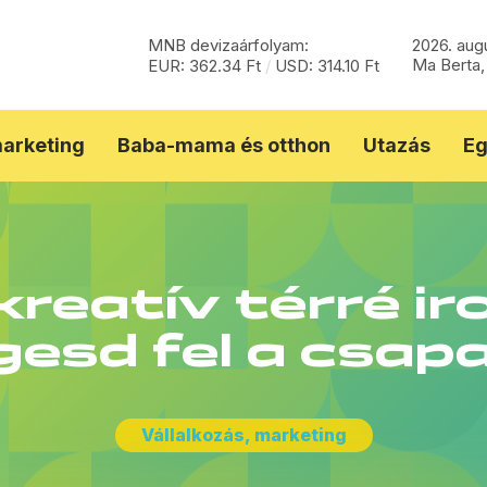
MNB devizaárfolyam:
2026. aug
Ma Berta,
EUR: 362.34 Ft
/
USD: 314.10 Ft
marketing
Baba-mama és otthon
Utazás
Eg
kreatív térré i
gesd fel a csap
Vállalkozás, marketing