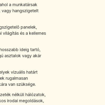
, ahol a munkatársak
k vagy hangszigetelt
gszigetelő panelek,
világítás és a kellemes
hosszabb ideig tartó,
gú asztalok vagy akár
lyek vizuális határt
erek rugalmasan
kára van szüksége.
zeték nélküli hálózatok,
kos irodai megoldások,