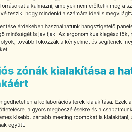
orrásokat alkalmazni, amelyek nem erőltetik meg a sze
vé teszik, hogy mindenki a számára ideális megvilágítás
entése érdekében használhatunk hangszigetelő panel
ő minőségét is javítják. Az ergonomikus kiegészítők,
olyok, tovább fokozzák a kényelmet és segítenek mege
ket.
iós zónák kialakítása a h
káért
gedhetetlen a kollaborációs terek kialakítása. Ezek 
ötletelésre, a gyors megbeszélésekre és a csapatmunka
rdemes kisebb, zártabb meeting roomokat is kialakítani,
nak együtt.