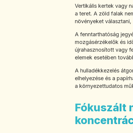
Vertikális kertek vagy
a teret. A zöld falak n
növényeket választani, 
A fenntarthatóság jegy
mozgásérzékelők és idő
újrahasznosított vagy 
elemek esetében tovább 
A hulladékkezelés átgon
elhelyezése és a papírh
a környezettudatos mű
Fókuszált 
koncentrác