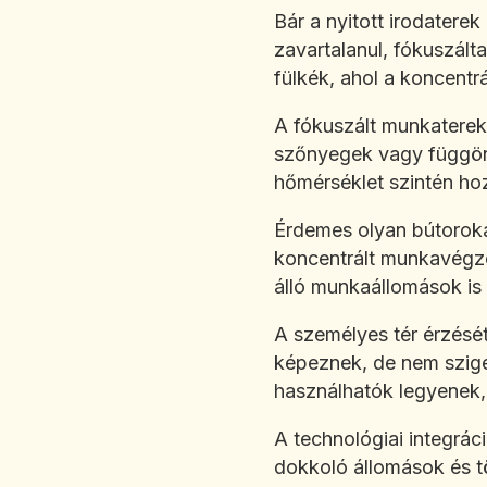
Bár a nyitott irodatere
zavartalanul, fókuszált
fülkék, ahol a koncentrá
A fókuszált munkaterek 
szőnyegek vagy függöny
hőmérséklet szintén hoz
Érdemes olyan bútoroka
koncentrált munkavégzé
álló munkaállomások is 
A személyes tér érzését
képeznek, de nem sziget
használhatók legyenek,
A technológiai integrác
dokkoló állomások és t