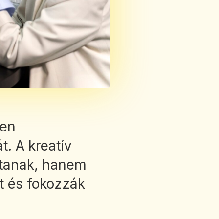
sen
t. A kreatív
jtanak, hanem
t és fokozzák