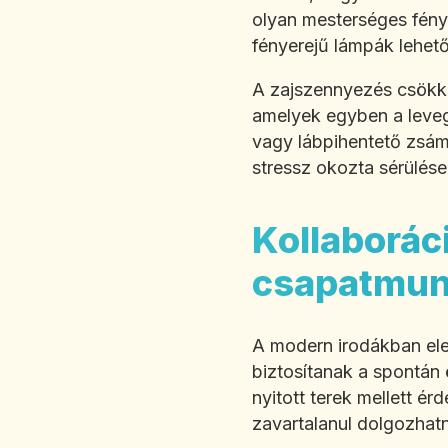
olyan mesterséges fényf
fényerejű lámpák lehető
A zajszennyezés csökk
amelyek egyben a leveg
vagy lábpihentető zsám
stressz okozta sérülése
Kollaborác
csapatmun
A modern irodákban elen
biztosítanak a spontán 
nyitott terek mellett é
zavartalanul dolgozhat