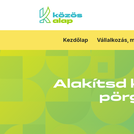
Kezdőlap
Vállalkozás, 
Alakítsd 
pör