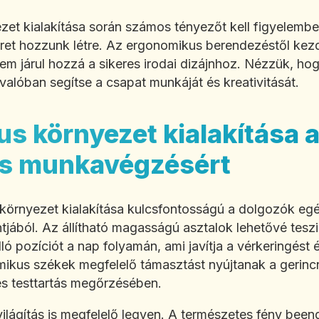
t kialakítása során számos tényezőt kell figyelembe
eret hozzunk létre. Az ergonomikus berendezéstől kez
m járul hozzá a sikeres irodai dizájnhoz. Nézzük, hog
valóban segítse a csapat munkáját és kreativitását.
s környezet kialakítása 
s munkavégzésért
örnyezet kialakítása kulcsfontosságú a dolgozók eg
tjából. Az állítható magasságú asztalok lehetővé tesz
ló pozíciót a nap folyamán, ami javítja a vérkeringést 
ikus székek megfelelő támasztást nyújtanak a gerincn
es testtartás megőrzésében.
világítás is megfelelő legyen. A természetes fény bee