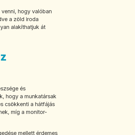
 venni, hogy valóban
dve a zöld iroda
yan alakíthatjuk át
az
észsége és
ik, hogy a munkatársak
és csökkenti a hátfájás
ek, míg a monitor-
ngedése mellett érdemes