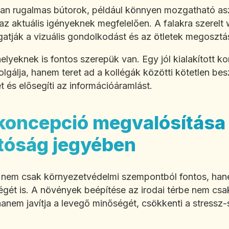
an rugalmas bútorok, például könnyen mozgatható asz
t az aktuális igényeknek megfelelően. A falakra szerel
ogatják a vizuális gondolkodást és az ötletek megosztá
helyeknek is fontos szerepük van. Egy jól kialakított
lgálja, hanem teret ad a kollégák közötti kötetlen bes
t és elősegíti az információáramlást.
 koncepció megvalósítása
tóság jegyében
 nem csak környezetvédelmi szempontból fontos, hanem
ét is. A növények beépítése az irodai térbe nem csak
nem javítja a levegő minőségét, csökkenti a stressz-s