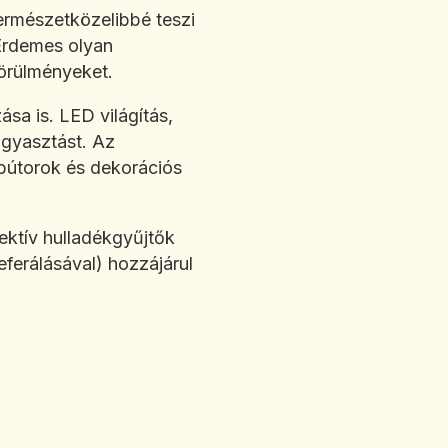
ermészetközelibbé teszi
 Érdemes olyan
körülményeket.
sa is. LED világítás,
ogyasztást. Az
 bútorok és dekorációs
ektív hulladékgyűjtők
eferálásával) hozzájárul