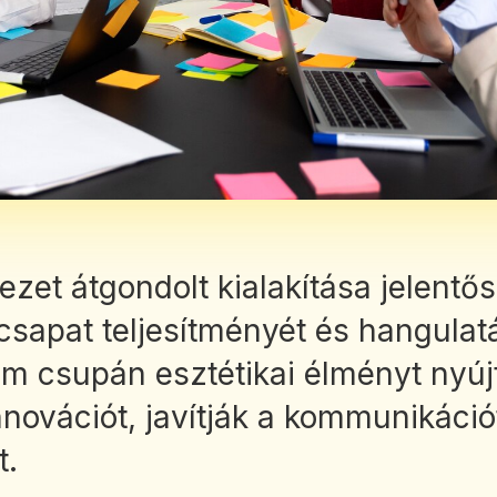
ezet átgondolt kialakítása jelentő
csapat teljesítményét és hangulatá
m csupán esztétikai élményt nyú
nnovációt, javítják a kommunikáció
t.