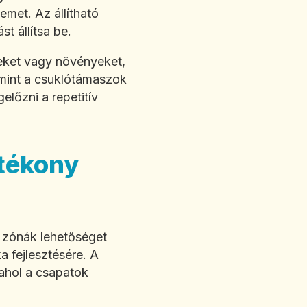
met. Az állítható
t állítsa be.
eket vagy növényeket,
 mint a csuklótámaszok
lőzni a repetitív
atékony
a zónák lehetőséget
 fejlesztésére. A
 ahol a csapatok