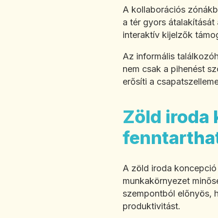
A kollaborációs zónákb
a tér gyors átalakításá
interaktív kijelzők tám
Az informális találkozó
nem csak a pihenést szo
erősíti a csapatszelleme
Zöld iroda
fenntartha
A zöld iroda koncepció
munkakörnyezet minőség
szempontból előnyös, ha
produktivitást.