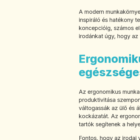
A modern munkakörnyeze
inspiráló és hatékony t
koncepcióig, számos ele
irodánkat úgy, hogy az 
Ergonomiku
egészsége
Az ergonomikus munkak
produktivitása szempon
váltogassák az ülő és ál
kockázatát. Az ergonom
tartók segítenek a hely
Fontos, hogy az irodai 