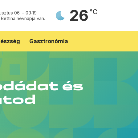
26
°C
usztus 06. – 03:19
 Bettina névnapja van.
észség
Gasztronómia
rodádat és
atod