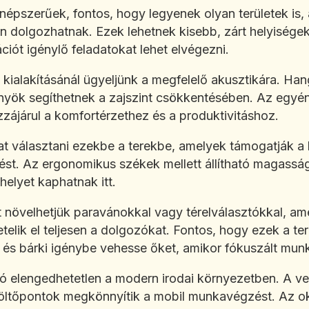
k népszerűek, fontos, hogy legyenek olyan területek is
an dolgozhatnak. Ezek lehetnek kisebb, zárt helyisége
ciót igénylő feladatokat lehet elvégezni.
kialakításánál ügyeljünk a megfelelő akusztikára. Han
ök segíthetnek a zajszint csökkentésében. Az egyéni 
zájárul a komfortérzethez és a produktivitáshoz.
t választani ezekbe a terekbe, amelyek támogatják a 
st. Az ergonomikus székek mellett állítható magassá
helyet kaphatnak itt.
 növelhetjük paravánokkal vagy térelválasztókkal, ame
elik el teljesen a dolgozókat. Fontos, hogy ezek a t
 és bárki igénybe vehesse őket, amikor fókuszált mun
ió elengedhetetlen a modern irodai környezetben. A ve
öltőpontok megkönnyítik a mobil munkavégzést. Az o