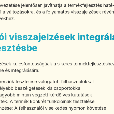
vezetése jelentősen javíthatja a termékfejlesztés hat
 a változásokra, és a folyamatos visszajelzések révé
nyekhez.
i visszajelzések integrál
esztésbe
elzések kulcsfontosságúak a sikeres termékfejlesztésh
e és integrálására:
 verziók tesztelése válogatott felhasználókkal
lyebb beszélgetések kis csoportokkal
Nagyobb mintán végzett kérdőíves kutatások
tek: A termék konkrét funkcióinak tesztelése
emzése: A felhasználói viselkedés nyomon követése