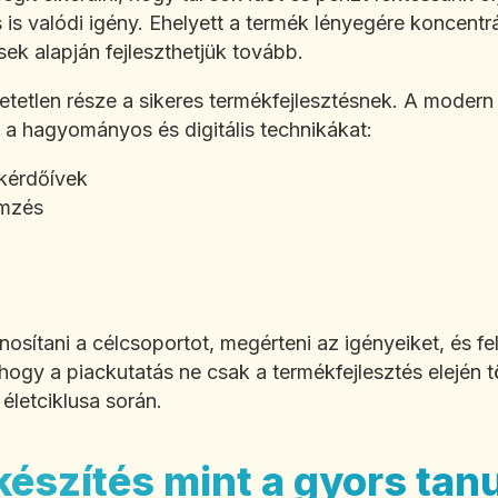
 is valódi igény. Ehelyett a termék lényegére koncentr
sek alapján fejleszthetjük tovább.
tetlen része a sikeres termékfejlesztésnek. A modern 
a hagyományos és digitális technikákat:
 kérdőívek
emzés
osítani a célcsoportot, megérteni az igényeiket, és fel
hogy a piackutatás ne csak a termékfejlesztés elején 
életciklusa során.
készítés mint a gyors tan