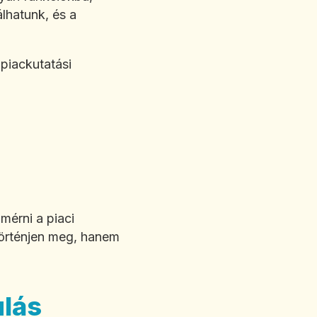
álhatunk, és a
piackutatási
mérni a piaci
történjen meg, hanem
ulás