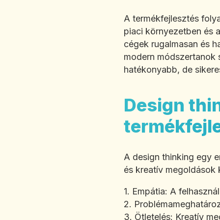
A termékfejlesztés foly
piaci környezetben és a
cégek rugalmasan és ha
modern módszertanok se
hatékonyabb, de sikere
Design thi
termékfejl
A design thinking egy 
és kreatív megoldások k
1. Empátia: A felhaszn
2. Problémameghatározá
3. Ötletelés: Kreatív m