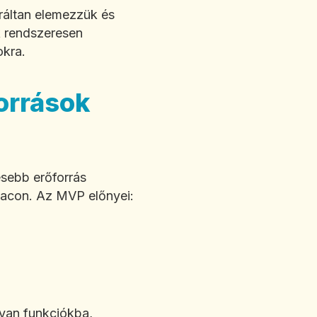
ráltan elemezzük és
ik rendszeresen
okra.
orrások
sebb erőforrás
piacon. Az MVP előnyei:
lyan funkciókba,