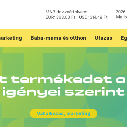
MNB devizaárfolyam:
2026.
Ma Ib
EUR: 363.03 Ft
/
USD: 314.48 Ft
marketing
Baba-mama és otthon
Utazás
Eg
át termékedet a
igényei szerint
Vállalkozás, marketing