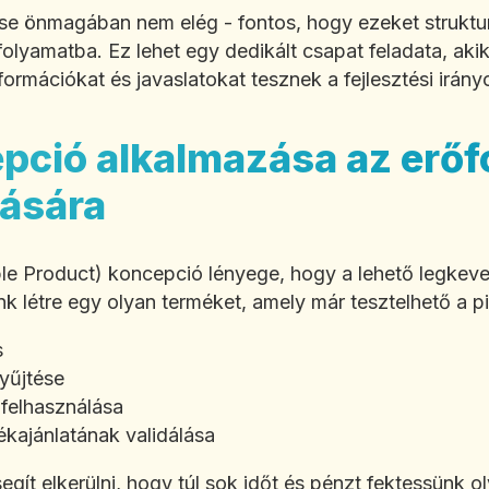
ése önmagában nem elég - fontos, hogy ezeket struktu
i folyamatba. Ez lehet egy dedikált csapat feladata, ak
formációkat és javaslatokat tesznek a fejlesztési irány
ció alkalmazása az erőf
lására
 Product) koncepció lényege, hogy a lehető legkeve
k létre egy olyan terméket, amely már tesztelhető a 
s
gyűjtése
 felhasználása
ékajánlatának validálása
ít elkerülni, hogy túl sok időt és pénzt fektessünk o