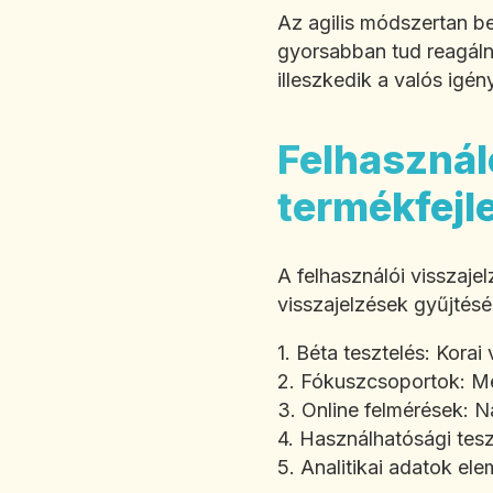
Az agilis módszertan be
gyorsabban tud reagálni
illeszkedik a valós igé
Felhasználó
termékfejl
A felhasználói visszaj
visszajelzések gyűjtésér
1. Béta tesztelés: Korai
2. Fókuszcsoportok: Mé
3. Online felmérések: 
4. Használhatósági tesz
5. Analitikai adatok el