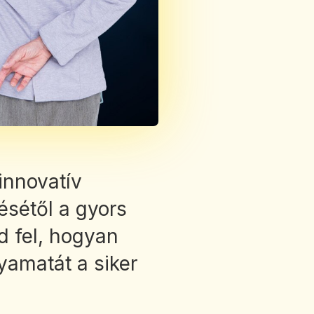
innovatív
sétől a gyors
d fel, hogyan
lyamatát a siker