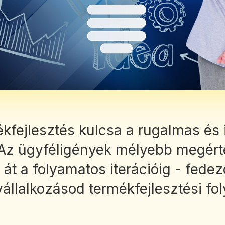
ékfejlesztés kulcsa a rugalmas és 
Az ügyféligények mélyebb megérté
 át a folyamatos iterációig - fedez
vállalkozásod termékfejlesztési fo