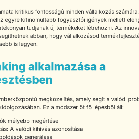
amata kritikus fontosságú minden vállalkozás számára
z egyre kifinomultabb fogyasztói igények mellett elen
tékonyan tudjanak új termékeket létrehozni. Az innov
gíthetnek abban, hogy vállalkozásod termékfejleszté
sebb is legyen.
nking alkalmazása a
esztésben
emberközpontú megközelítés, amely segít a valódi pr
idolgozásában. Ez a módszer öt fő lépésből áll:
álók mélyebb megértése
s: A valódi kihívás azonosítása
egoldások generálása