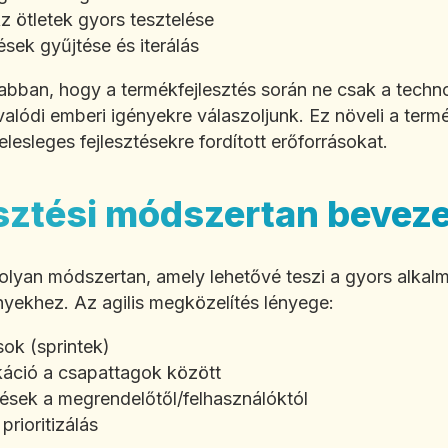
Az ötletek gyors tesztelése
ések gyűjtése és iterálás
 abban, hogy a termékfejlesztés során ne csak a techn
alódi emberi igényekre válaszoljunk. Ez növeli a ter
elesleges fejlesztésekre fordított erőforrásokat.
lesztési módszertan bevez
y olyan módszertan, amely lehetővé teszi a gyors alka
yekhez. Az agilis megközelítés lényege:
usok (sprintek)
áció a csapattagok között
zések a megrendelőtől/felhasználóktól
rioritizálás