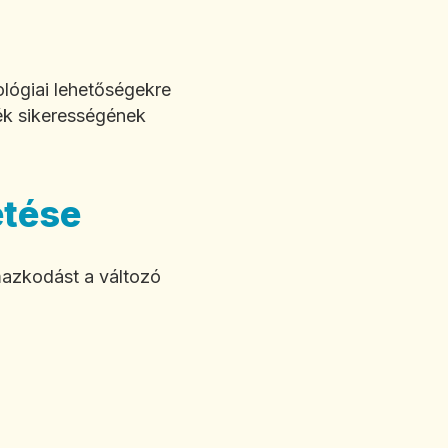
ológiai lehetőségekre
mék sikerességének
etése
lmazkodást a változó