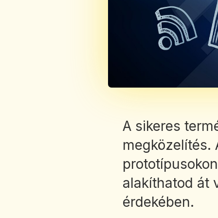
A sikeres term
megközelítés. 
prototípusokon
alakíthatod át 
érdekében.