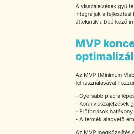
A visszajelzések gyűjt
integráljuk a fejlesztés
áttekintik a beérkező in
MVP koncep
optimalizá
Az MVP (Minimum Viable
felhasználásával hozzun
- Gyorsabb piacra lépé
- Korai visszajelzések 
- Erőforrások hatékony
- A termék alapvető ért
Az MVP megközelítés seg