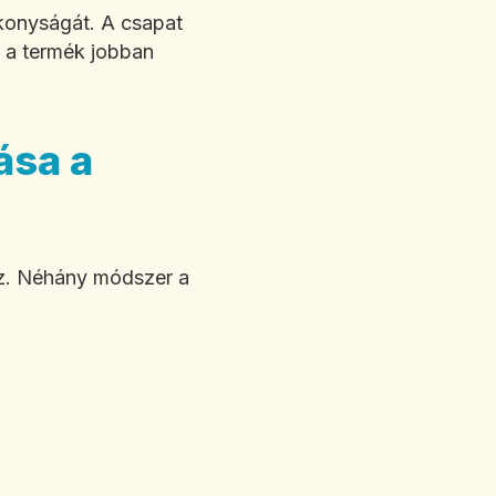
ékonyságát. A csapat
n a termék jobban
ása a
ez. Néhány módszer a