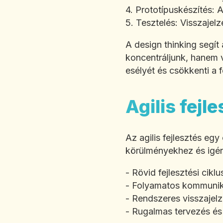
4. Prototípuskészítés: 
5. Tesztelés: Visszajelz
A design thinking segít
koncentráljunk, hanem v
esélyét és csökkenti a f
Agilis fej
Az agilis fejlesztés eg
körülményekhez és igén
- Rövid fejlesztési cikl
- Folyamatos kommunik
- Rendszeres visszajel
- Rugalmas tervezés és p