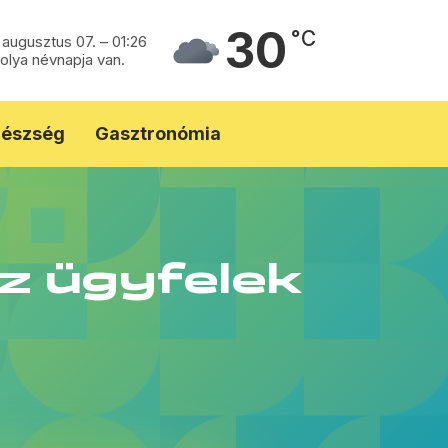
30
°C
 augusztus 07. – 01:26
olya névnapja van.
észség
Gasztronómia
z ügyfelek