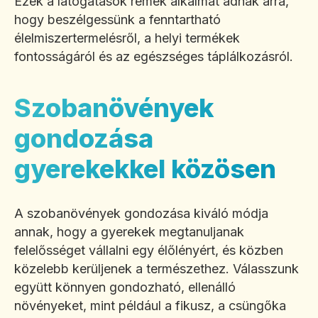
Ezek a látogatások remek alkalmat adnak arra,
hogy beszélgessünk a fenntartható
élelmiszertermelésről, a helyi termékek
fontosságáról és az egészséges táplálkozásról.
Szobanövények
gondozása
gyerekekkel közösen
A szobanövények gondozása kiváló módja
annak, hogy a gyerekek megtanuljanak
felelősséget vállalni egy élőlényért, és közben
közelebb kerüljenek a természethez. Válasszunk
együtt könnyen gondozható, ellenálló
növényeket, mint például a fikusz, a csüngőka