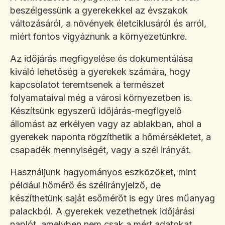
beszélgessünk a gyerekekkel az évszakok
változásáról, a növények életciklusáról és arról,
miért fontos vigyáznunk a környezetünkre.
Az időjárás megfigyelése és dokumentálása
kiváló lehetőség a gyerekek számára, hogy
kapcsolatot teremtsenek a természet
folyamataival még a városi környezetben is.
Készítsünk egyszerű időjárás-megfigyelő
állomást az erkélyen vagy az ablakban, ahol a
gyerekek naponta rögzíthetik a hőmérsékletet, a
csapadék mennyiségét, vagy a szél irányát.
Használjunk hagyományos eszközöket, mint
például hőmérő és szélirányjelző, de
készíthetünk saját esőmérőt is egy üres műanyag
palackból. A gyerekek vezethetnek időjárási
naplót, amelyben nem csak a mért adatokat