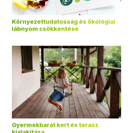
Környezettudatosság és ökológiai
lábnyom csökkentése
Gyermekbarát kert és terasz
kialakítása