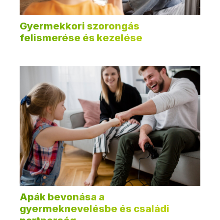
Gyermekkori szorongás
felismerése és kezelése
Apák bevonása a
gyermeknevelésbe és családi