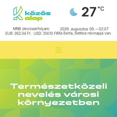
27
°C
MNB devizaárfolyam:
2026. augusztus 06. – 02:07
Ma Berta, Bettina névnapja van.
EUR: 362.34 Ft
/
USD: 314.10 Ft
Természetközeli
nevelés városi
környezetben