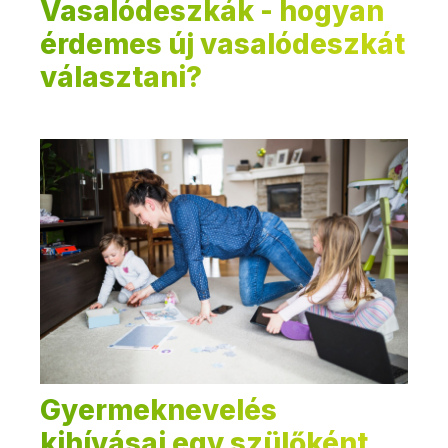
Vasalódeszkák - hogyan
érdemes új vasalódeszkát
választani?
Gyermeknevelés
kihívásai egy szülőként