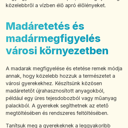
közelebbről a vízben élő apró élőlényeket.
Madáretetés és
madármegfigyelés
városi környezetben
A madarak megfigyelése és etetése remek módja
annak, hogy közelebb hozzuk a természetet a
városi gyerekekhez. Készítsünk közösen
madáretetőt újrahasznosított anyagokból,
például egy üres tejesdobozból vagy műanyag
palackból. A gyerekek segíthetnek az etető
megtöltésében és rendszeres feltöltésében.
Tanítsuk meg a gyerekeknek a leggyakoribb